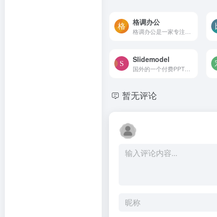
格调办公
格调办公是一家专注创意设计模板下载的网站，涵盖行业优质精品PPT模板、素材等，包括工作汇报、总结述职、商业计划书、竞聘/简历、培训管理、论文答辩等更多优质PPT模板下载即可使...
Slidemodel
国外的一个付费PPT模版商城，...
暂无评论