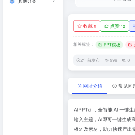
其他分类
收藏
点赞
0
12
相关标签：
PPT模板
2年前发布
996
0
网址介绍
常见问
AiPPT
，全智能 AI 一键
输入主题，Ai即可一键生成
板
及素材，助力快速产出专