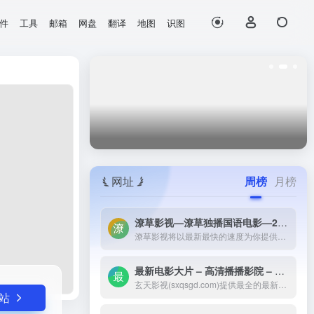
件
工具
邮箱
网盘
翻译
地图
识图
打开网站
网址
周榜
月榜
潦草影视—潦草独播国语电影—2023最新国语大片—免费国语潦草电影网-潦草影视将以最新最快的速度为你提供：最新电影电视剧的介绍和高速观看地址，好看的电影电视剧在线观看尽在潦草影视，为了更好的服务您，我们正在努力做最好的电影电视剧网站！
潦草影视将以最新最快的速度为你提供：最新电影电视剧的介绍和高速观看地址，好看的电影电视剧在线观看尽在潦草影视，为了更好的服务您，我们正在努力做最好的电影电视剧网站！
最新电影大片 – 高清播播影院 – 最新好看的电视剧免费在线观看 _ 玄天影视-玄天影视(sxqsgd.com)提供最全的最新电影大片，最热电视剧，韩国电视剧、香港TVB电视剧、韩剧、日剧、美剧、综艺、动漫的在线观看，无需下载任何播放器即可在线免费观看，每天第一时间更新，欢迎影迷到玄天
玄天影视(sxqsgd.com)提供最全的最新电影大片，最热电视剧，韩国电视剧、香港TVB电视剧、韩剧、日剧、美剧、综艺、动漫的在线观看，无需下载任何播放器即可在线免费观看，每天第一时间更新，欢迎影迷到玄天
站