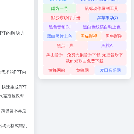
龋齿一号
鼠标动作录制工具
默沙东诊疗手册
黑苹果动力
黑色音频DJ
黑白色线稿自动上色
PT的解决方
黑白照片上色
黑猫影视
黑牛影院
黑点工具
黑桃A
黑山音乐 - 免费无损音乐下载-无损音乐下
载mp3歌曲免费下载
黄蜂网站
黄蜂网
麦田音乐网
需求的PPT内
、快速生成PPT
，只需拖拉拽即
，跨设备不再是
导出均无格式错乱