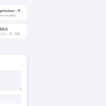
graphicriver – PPT模板素材
graphicriver网站，其实是一个综合型网站里面音视频以及位图和矢量图素材。其中最为重要的自然是PPT素材非常丰富。对于国内大多数的图表素材，一般都是在这里获取，而且风格多样化，主题也丰富。
美办公
完美办公，是一家提供精品办...