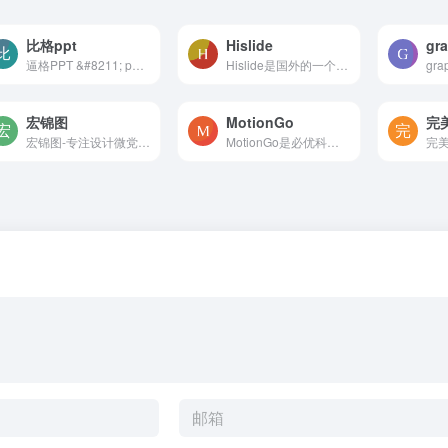
比格ppt
Hislide
逼格PPT &#8211; ppt模板_ppt...
Hislide是国外的一个ppt模版...
宏锦图
MotionGo
完
宏锦图-专注设计微党课ppt模...
MotionGo是必优科技(原口袋动...