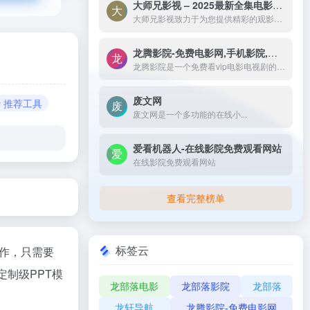
大师兄影视 – 2025最新全集电影电视剧_高清短剧视频免费在线观看-大师兄影视致力于为您提供精彩的观影选择，包括热门电影、电视剧、短剧、最新综艺节目和经典动漫。我们实时更新影片，确保您能享受最新、最全面的在线电影免费观看，更多高清资源尽在大师兄影院网。
大师兄影视致力于为您提供精彩的观影选择，包括热门电影、电视剧、短剧、最新综艺节目和经典动漫。我们实时更新影片，确保您能享受最新、最全面的在线电影免费观看，更多高清资源尽在大师兄影院网。
龙腾影院-免费电影网,手机影院,高清影视大全-龙腾影院是一个免费看vip电影电视剧的网站，拥有海量、优质、高清电影和好看的电视剧，搞笑综艺及新番动漫，无须会员即可无广告观看全网影视作品，看电影来龙腾影院准没错。
龙腾影院是一个免费看vip电影电视剧的网站，拥有海量、优质、高清电影和好看的电视剧，搞笑综艺及新番动漫，无须会员即可无广告观看全网影视作品，看电影来龙腾影院准没错。
废文网
# 推荐工具
废文网是一个多功能的在线小...
爱看机器人-在线影院免费观看网站
在线影院免费观看网站
查看完整榜单
标签云
操作，只需要
定制级
PPT模
龙部落电影
龙部落影院
龙部落
龙轩导航
龙腾影院-免费电影网