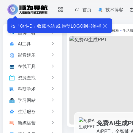
首页
技术博客
免费AI生成PPT
AiPPT，全智能 AI 一键生成 P...
按「Ctrl+D」收藏本站 或 拖动LOGO到书签栏
首页
•
资源查找
•
PPT模板
•
生活
值得一看
AI工具
影音娱乐
在线工具
资源查找
科研学术
学习网站
生活服务
免费AI生成P
新媒运营
AiPPT，全智能 AI