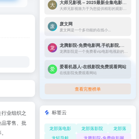
大师兄影视 – 2025最新全集电影电视剧_高清短剧视频免费在线观看-大师兄影视致力于为您提供精彩的观影选择，包括热门电影、电视剧、短剧、最新综艺节目和经典动漫。我们实时更新影片，确保您能享受最新、最全面的在线电影免费观看，更多高清资源尽在大师兄影院网。
大师兄影视致力于为您提供精彩的观影选择，包括热门电影、电视剧、短剧、最新综艺节目和经典动漫。我们实时更新影片，确保您能享受最新、最全面的在线电影免费观看，更多高清资源尽在大师兄影院网。
废文网
废文网是一个多功能的在线小...
龙腾影院-免费电影网,手机影院,高清影视大全-龙腾影院是一个免费看vip电影电视剧的网站，拥有海量、优质、高清电影和好看的电视剧，搞笑综艺及新番动漫，无须会员即可无广告观看全网影视作品，看电影来龙腾影院准没错。
龙腾影院是一个免费看vip电影电视剧的网站，拥有海量、优质、高清电影和好看的电视剧，搞笑综艺及新番动漫，无须会员即可无广告观看全网影视作品，看电影来龙腾影院准没错。
爱看机器人-在线影院免费观看网站
在线影院免费观看网站
查看完整榜单
标签云
性行业组织之
业品零售、批
龙部落电影
龙部落影院
龙部落
等。
龙轩导航
龙腾影院-免费电影网