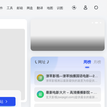
件
工具
邮箱
网盘
翻译
地图
识图
打开网站
网址
周榜
月榜
潦草影视—潦草独播国语电影—2023最新国语大片—免费国语潦草电影网-潦草影视将以最新最快的速度为你提供：最新电影电视剧的介绍和高速观看地址，好看的电影电视剧在线观看尽在潦草影视，为了更好的服务您，我们正在努力做最好的电影电视剧网站！
潦草影视将以最新最快的速度为你提供：最新电影电视剧的介绍和高速观看地址，好看的电影电视剧在线观看尽在潦草影视，为了更好的服务您，我们正在努力做最好的电影电视剧网站！
最新电影大片 – 高清播播影院 – 最新好看的电视剧免费在线观看 _ 玄天影视-玄天影视(sxqsgd.com)提供最全的最新电影大片，最热电视剧，韩国电视剧、香港TVB电视剧、韩剧、日剧、美剧、综艺、动漫的在线观看，无需下载任何播放器即可在线免费观看，每天第一时间更新，欢迎影迷到玄天
玄天影视(sxqsgd.com)提供最全的最新电影大片，最热电视剧，韩国电视剧、香港TVB电视剧、韩剧、日剧、美剧、综艺、动漫的在线观看，无需下载任何播放器即可在线免费观看，每天第一时间更新，欢迎影迷到玄天
站