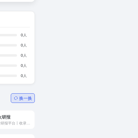
0
人
0
人
0
人
0
人
0
人
换一换
火研报
专业研报平台丨收录海量行业报告、券商研报丨免费分享行业研报