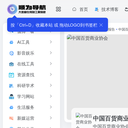
首页
技术博客
中国百货商业协会
中国百货商业协会
按「Ctrl+D」收藏本站 或 拖动LOGO到书签栏
首页
•
新媒运营
•
研究报告
•
中国
值得一看
AI工具
影音娱乐
在线工具
资源查找
科研学术
学习网站
生活服务
中国百货商
新媒运营
中国百货商业协