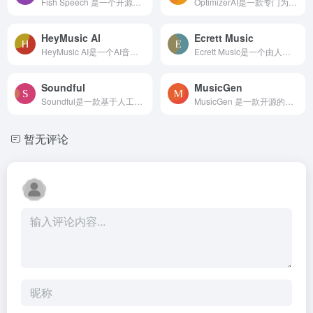
Fish Speech 是一个开源的文本转语音（TTS）解决方案，基于 VQ-GAN、Llama 和 VITS 技术开发。它提供多语言支持，包括中文、日语和英语，能够生成高质量的语音合成。这个工具特别...
OptimizerAI是一款专门为视频自动生成音效的AI工具。用户可以通过文字提示，利用这个平台创造适用于不同场景的声音和音效，如游戏中的射击声、跳跃声，动画中的雨声环境，以及视频...
HeyMusic AI
Ecrett Music
HeyMusic AI是一个AI音乐生成工具，轻松地使用 AI 从您自己的歌词或简单提示中生成迷人的音乐。这个平台极大地简化了音乐创作的流程，无论您是音乐新手还是资深创作者，都能轻松地...
Ecrett Music是一个由人工智能驱动的音乐创作软件，它可以帮助用户快速、简单、便宜地制作出适合自己的无版权音乐。每月能生成超过50万种独特的旋律模式，用户无需任何音乐专业知...
Soundful
MusicGen
Soundful是一款基于人工智能的AI音乐生成器工具，主要用于生成适合视频、直播、播客等内容的免版税背景音乐。它提供了多种风格和情绪的模板，让用户可以根据喜好和目的选择并生成...
MusicGen 是一款开源的人工智能音乐生成模型，它能够根据文本描述或旋律来创造新的音乐。这个模型使用了单语言模型（LM）技术，可以生成高质量的音乐，而且可以通过文本或旋律的指...
暂无评论