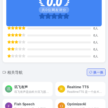
0.0
共
0
位网友评分
0
人
0
人
0
人
0
人
0
人
相关导航
换一换
讯飞有声
Realtime TTS
讯飞有声是由科大讯飞股份有限公司开发的一款软件，旨在帮助用户以“听”的方式来获取信息。它是一款文字转语音朗读软件，现拥有近百位AI主播，提供听网页、听文档、听文字、听图片...
RealtimeTTS 是一个由 Koja 8开发的实时将文本转换成语音的开源项目。该项目基于 Web 技术栈，可以在浏览器中运行，无需安装任何额外软件，只需一个可连接的麦克风，就能实现高质...
Fish Speech
OptimizerAl