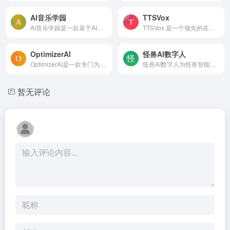
AI音乐学园
TTSVox
AI音乐学园是一款基于AI技术的互动音乐教学应用。它提供吉他、钢琴、尤克里里等多种乐器的专业课程。通过先进的乐音识别和AI互动视频教学技术，应用可以智能评测用户的演奏和实时...
TTSVox 是一个领先的在线文本转语音（TTS）平台，提供高质量、自然逼真的语音转换服务。支持50多种语言和200多种语音模型，TTSVox 适用于视频旁白、电子学习课程、IVR系统和音频文...
OptimizerAl
怪兽AI数字人
OptimizerAI是一款专门为视频自动生成音效的AI工具。用户可以通过文字提示，利用这个平台创造适用于不同场景的声音和音效，如游戏中的射击声、跳跃声，动画中的雨声环境，以及视频...
怪兽AI数字人为怪兽智能科技推出的产品，包含全息交互数字人、3D超写实交互数字人，AIGC生产、SaaS管理和直播服务平台。
暂无评论