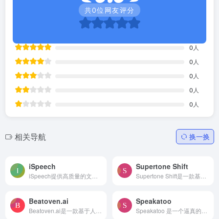
共
0
位网友评分
0
人
0
人
0
人
0
人
0
人
相关导航
换一换
iSpeech
Supertone Shift
iSpeech提供高质量的文本转语音（TTS）服务，支持27种语言和自然语音。用户可以将文本、电子书和PDF文件转换为语音，无需安装软件。iSpeech的TTS技术适用于网页和移动设备，提升网...
Supertone Shift是一款基于AI的实时语音变换器，由韩国Supertone公司开发。它允许用户即时切换到任选的声音，为虚拟主播（VTubers）、内容创作者、游戏玩家以及希望准确表达角色声...
Beatoven.ai
Speakatoo
Beatoven.ai是一款基于人工智能的音乐制作工具，它允许用户在几秒钟内创建超过250种不同风格的版权免费背景音乐。通过文本描述即可生成音乐，用户还可以从16种丰富的情绪选项中选...
Speakatoo 是一个逼真的AI语音生成器，可以将书面文本转换为自然的语音。用户可以输入文本，选择多种语音选项，并下载生成的音频文件（mp3 或 wav 格式）。支持超过 130 种语言和 ...