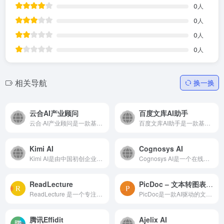
0
人
0
人
0
人
0
人
相关导航
换一换
云合AI产业顾问
百度文库AI助手
云合·AI产业顾问是一款基于LLM大语言模型技术及产业大数据的AI效率工具，面向广泛的产业办公人群提供准确、高效、可靠的产业分析、数字招商及辅助办公服务。创新地以“系统级助手”...
百度文库AI助手是一款基于人工智能技术的智能文档助手，旨在为用户提供更加智能和个性化的文档服务。它可以帮助用户高效解答问题，辅助进行内容创作、内容总结、PPT编辑等，让文档...
Kimi AI
Cognosys AI
Kimi AI是由中国初创企业月之暗面（Moonshot AI）自研千亿参数大模型打造的一款对话式AI智能助手。这款产品于2023年10月推出，是全球首个支持输入20万汉字的智能助手产品。它基于...
Cognosys AI是一个在线的类AutoGPT工具，它可以通过自然语言和对话式对话来执行任务，从而提高工作效率和简化工作流程。
ReadLecture
PicDoc – 文本转图表工具
ReadLecture 是一个专注于将讲座类视频转换为图文结合文档的工具。通过自动截取视频中的PPT图片，并将演讲者的语音转换成文字稿，ReadLecture 大幅提升了视频内容的观看和整理效率...
PicDoc是一款AI驱动的文本到视觉内容转换工具，它能够将文本内容自动转换为图表、流程图、信息图等视觉元素图像。
腾讯Effidit
Ajelix AI