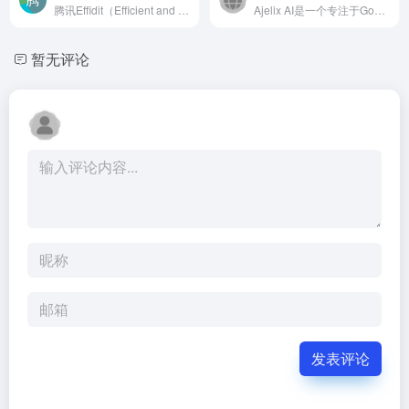
腾讯Effidit（Efficient and Intelligent Editing） 是由腾讯 AI Lab 开发的一个研究性原型系统，探索用 AI 技术提升写作者的写作效率和创作体验。
Ajelix AI是一个专注于Google Sheets和Excel的先进数据可视化与AI辅助工具集。它可以帮助用户快速生成各种Excel数据处理公式和脚本。用户还可以与他人协作，在电子表格上工作，并...
暂无评论
发表评论