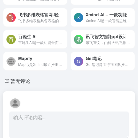
飞书多维表格官网-轻量级在线数据库与协作平台
Xmind AI – 一款功能强大的智能思维导图工具
飞书多维表格具备表格的轻盈和业务系统的强大。融合了先进AI、在线协作、信息管理和数据可视化能力。让你一表接入200+头部AI产品，3分钟跑通流程，10分钟搭出BI仪表盘，半小时取代业务系统。
Xmind AI是一款智能思维导图工具，结合了传统的思维导图功能和人工智能技术。这款工具主要用于帮助用户以图形化的方式组织和呈现信息、概念、想法或计划。
百晓生 AI
讯飞智文智能ppt设计
百晓生AI是一款功能全面、基于百度文心、阿里通义、讯飞星火、OpenAI等国内外知名大模型及自研开源大模型聚合而成的人工智能实用工具。它能够为大家提供一站式的服务，帮助解决各...
讯飞智文，由科大讯飞推出的一键生成ppt/word产品。根据一句话、长文本、音视频等指令智能生成文档，同时支持在线编辑、美化、排版、导出、一键动效、自动生成演讲稿等功能，让AI全流程服务到底。
Mapify
Get笔记
Mapify是Xmind最近推出的一款AI思维导图工具，由Chatmind升级而来。这是一个AI原生的在线思维导图工具，可以快速从文本生成结构化的思维导图。
Get笔记是由得到团队推出的一款创新AI笔记工具，专为提升学习效率而设计。它利用AI技术提供智能记录和整理服务，帮助用户高效管理和回顾学习笔记。通过Get笔记，用户可以轻松导入...
暂无评论