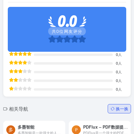
0.0
共
0
位网友评分
0
人
0
人
0
人
0
人
0
人
相关导航
换一换
多墨智能
PDFlux – PDF数据提取神器,AI准确表格结构识别,提高工作效率
多墨智能是一款强大的人工智能驱动工具，专注于帮助用户在线AI一键生成文档、流程图和思维导图，极大地提升了工作和创意效率。
PDFlux是一个强大的PDF数据提取神器，全面支持PDF和扫描件等格式。具有强大的文档结构识别功能，能够准确地识别PDF中的段落、表格、图像等元素，提高工作效率