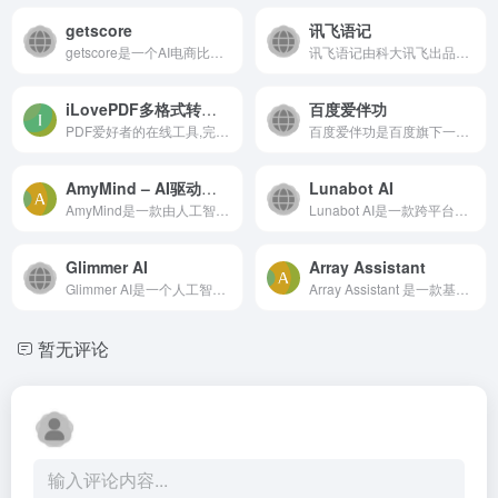
getscore
讯飞语记
getscore是一个AI电商比价工具，可以帮助消费者在网上购物时通过AI人工智能对商品进行比价。
讯飞语记由科大讯飞出品，是一款语音变文字输入的云笔记APP，并支持录音速记、图文编排、任务提醒、朗读笔记、多端同步、分类管理等功能。是您写小说、写日记、采访、记事的必备神...
iLovePDF多格式转换在线工具
百度爱伴功
PDF爱好者的在线工具,完全免费、易于使用、丰富的PDF处理工具
百度爱伴功是百度旗下一个办公文档服务的平台。它主要为用户提供PPT、Word、Excel、PDF文档、简历文档等常用的办公文档下载服务。
AmyMind – AI驱动的思维导图和白板应用
Lunabot AI
AmyMind是一款由人工智能驱动的应用程序，提供免费的思维导图和白板服务。思维导图工具快速而简单，帮助您以结构化的方式组织和绘制您的想法。白板工具支持创建流程图、UML、类图...
Lunabot AI是一款跨平台的ChatGPT助手，它无缝集成在任何浏览器和网页上，允许您使用快速命令和提示进行翻译、摘要、修正语法等操作，只需选择文本并使用快捷指令和提示。无需API...
Glimmer AI
Array Assistant
Glimmer AI是一个人工智能驱动的PPT演示文稿制作工具，它基于GPT-3和DALL-E 2等人工智能模型来生成视觉上令人惊叹的PPT演示文稿。用户可以通过文本或语音命令，详细描述自己的需求...
Array Assistant 是一款基于人工智能的 Excel 插件，旨在通过先进的AI技术优化Excel电子表格的使用。它通过提供Excel公式建议、数据分析技术和洞察力，增强用户的电子表格分析和数...
暂无评论