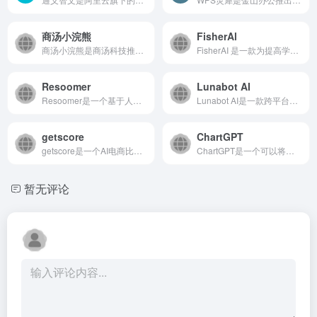
商汤小浣熊
FisherAl
商汤小浣熊是商汤科技推出基于商汤自研大语言模型的一款AI智能助手，它分为两个版本：办公小浣熊和代码小浣熊，包含代码助手、办公助手，满足用户代码编写、数据分析、编程学习等...
FisherAI 是一款为提高学习效率而设计的Chrome插件，通过一键操作，支持自动摘要、网页及视频翻译、多轮对话等功能。
Resoomer
Lunabot AI
Resoomer是一个基于人工智能的自动总结和分析文本在线工具。这个工具能够识别出文本中的主要观点和事实，并将它们缩减成简洁的摘要。Resoomer适用于学生、教授、记者、编辑、读者...
Lunabot AI是一款跨平台的ChatGPT助手，它无缝集成在任何浏览器和网页上，允许您使用快速命令和提示进行翻译、摘要、修正语法等操作，只需选择文本并使用快捷指令和提示。无需API...
getscore
ChartGPT
getscore是一个AI电商比价工具，可以帮助消费者在网上购物时通过AI人工智能对商品进行比价。
ChartGPT是一个可以将自然语言转换为漂亮图表的AI工具。支持绘制的图表类型：面积图、条形图、折线图、合成图表、散布图、饼图、雷达图、径向条形图、矩阵树图、漏斗图。
暂无评论