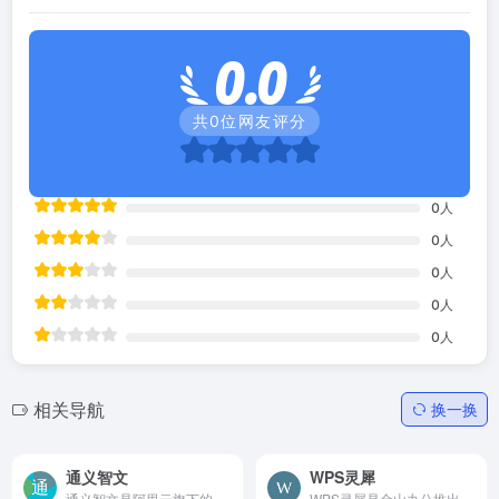
0.0
共
0
位网友评分
0
人
0
人
0
人
0
人
0
人
相关导航
换一换
通义智文
WPS灵犀
通义智文是阿里云旗下的一款基于通义大模型设计的AI阅读助手，它支持网页阅读、论文阅读、图书阅读和自由阅读等多种阅读场景，为用户带来更高效、更智能的阅读体验。
WPS灵犀是金山办公推出的智能办公助手，旨在提升用户的办公效率。它集成了AI写文档、PPT生成、数据分析、文档阅读、全网搜索等多种功能，支持多设备同步和在线编辑。无论是创建文...