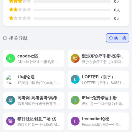
0
人
0
人
0
人
相关导航
换一换
cnode社区
默沙东诊疗手册-医学知识百科全书
CNode 社区由一批热爱 Node.j...
默沙东诊疗手册（在美国和加拿大称为默克手册）是医生、学生和消...
19楼论坛
LOFTER（乐乎）
19楼是中国热门的本地生活论...
LOFTER（乐乎） &#8211; 让兴...
高考网-高考备考/高考资讯/高考报考
iFixit免费修理手册
高考网依托好未来教育强大的教学资源，已实现优秀教学资源共享为...
iFixit 是一个以维修为主题的全球性互助社区。从一个一个的设备开始，让我们来一步一个脚印一点一点的修复这个世界。你可以在问题解答论坛和专家一起互动——还可以创建并与全世界分享由你编篡的维修手册。你可以在这里买到所有关于你的 DIY 维修计划的配件及工具，帮助修复好你的苹果或安卓设备。
猫目社区创意广场-优质的 AIGC 应用平台
freemdict论坛
猫目社区是一个优质的 AIGC 应用平台，专门为你提供用于创建、分享和交易各种AI创意的工具和空间。
Freemdict论坛是一个专门讨论...