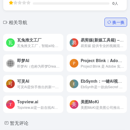
0
人
相关导航
换一换
瓦兔推文工厂
易剪媒(新媒工具箱) – Ai视频批量混剪合成工具
瓦兔推文工厂，智能ai绘画推文神器，专为动漫和游戏爱好者打造的ai漫画推文工具，能快速出图的简单好用AI漫画剪辑作图工具。集成了AI绘画软件（如SD和MJ）、AI配音、一键打帧、音...
易剪媒 提供专业的视频混剪合成方案，支持批量视频剪辑、专业视频去重、Ai对话剪辑、Ai视频翻译、视频号下载 等。
即梦AI
Project Blink：Adobe推出的基于云端AI视频编辑工具
即梦AI（也称为即梦Dreamina）是剪映旗下的生成式人工智能创作平台，支持用户通过文字和图片输入，生成高质量的图像和视频。其主要功能包括AI绘画、智能画布、AI视频生成和故事模...
Project Blink 是 Adobe 实验室推出的一个基于云端的AI视频编辑工具，利用人工智能技术来简化视频编辑过程。这个工具可以让用户像编辑文本一样编辑视频，通过视频转录文本来剪辑实...
可灵AI
EbSynth：一键AI视频风格化转换工具
可灵AI是快手推出的新一代AI创意生产力平台，专为创意生产力而设计。它能够生成长达2分钟的高清视频，帧率高达30fps，分辨率达到1080p。可灵AI支持多种视频宽高比，适用于各种场景...
EbSynth是一款由Secret Weapons在2019年7月9日发布的免费AI视频处理工具。它的主要功能是将真人视频转换成动画视频。EbSynth适用于多种图像处理任务，如为图像和视频着色、纹理传...
Topview.ai
美图MoKi
Topview.ai是一款在线AI视频编辑工具，可一键将您的链接或媒体资产转换为病毒视频，由 Youtube &amp; Tiktok 和 Facebook 广告库提供支持，通过逼真的 AI 头像增强视频。它基于GPT...
美图MoKi是美图公司推出的一款AI短片创作工具。它能够在用户完成脚本、视觉风格、角色等前期设定后，自动生成分镜图并转换为视频素材。此外，MoKi还提供智能剪辑、AI配乐、AI音效...
暂无评论