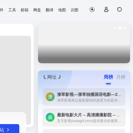
件
工具
邮箱
网盘
翻译
地图
识图
打开网站
念到产品的过程...
网址
周榜
月榜
潦草影视—潦草独播国语电影—2023最新国语大片—免费国语潦草电影网-潦草影视将以最新最快的速度为你提供：最新电影电视剧的介绍和高速观看地址，好看的电影电视剧在线观看尽在潦草影视，为了更好的服务您，我们正在努力做最好的电影电视剧网站！
潦草影视将以最新最快的速度为你提供：最新电影电视剧的介绍和高速观看地址，好看的电影电视剧在线观看尽在潦草影视，为了更好的服务您，我们正在努力做最好的电影电视剧网站！
最新电影大片 – 高清播播影院 – 最新好看的电视剧免费在线观看 _ 玄天影视-玄天影视(sxqsgd.com)提供最全的最新电影大片，最热电视剧，韩国电视剧、香港TVB电视剧、韩剧、日剧、美剧、综艺、动漫的在线观看，无需下载任何播放器即可在线免费观看，每天第一时间更新，欢迎影迷到玄天
玄天影视(sxqsgd.com)提供最全的最新电影大片，最热电视剧，韩国电视剧、香港TVB电视剧、韩剧、日剧、美剧、综艺、动漫的在线观看，无需下载任何播放器即可在线免费观看，每天第一时间更新，欢迎影迷到玄天
站