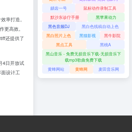
龋齿一号
鼠标动作录制工具
默沙东诊疗手册
黑苹果动力
计效率打造。
黑色音频DJ
黑白色线稿自动上色
工作更高效。
黑白照片上色
黑猫影视
黑牛影院
iff还提供了
黑点工具
黑桃A
黑山音乐 - 免费无损音乐下载-无损音乐下
载mp3歌曲免费下载
月4日开放试
黄蜂网站
黄蜂网
麦田音乐网
界面设计工