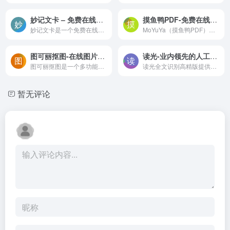
妙记文卡 – 免费在线卡片制作工具
摸鱼鸭PDF-免费在线PDF转换工具，支持多种格式互转
妙记文卡是一个免费在线卡片制作工具，旨在帮助用户轻松生成各种风格的精美卡片。它支持多种文本编辑功能和样式自定义，让用户无需设计基础也能制作出令人惊艳的卡片。
MoYuYa（摸鱼鸭PDF），一个专业的在线PDF转换工具，轻松搞定PDF转 Word、图片、PPT、Excel等，支持多种文件格式与PDF互转；同时提供了PDF合并、拆分、压缩、去除密码、加密、增删...
图可丽抠图-在线图片编辑软件，一键抠图、视频剪辑、照片动漫，让图片编辑变得简单有趣
读光-业内领先的人工智能OCR技术|表格识别,旋转识别,生僻字识别
图可丽抠图是一个多功能的免费在线图片编辑软件，它可以帮助您进行一键抠图、视频剪辑、照片动漫等操作。您可以在线直接使用，也可以下载到您的手机或者电脑上使用。它支持多种图...
读光全文识别高精版提供了业内领先的人工智能OCR技术，集表格识别、旋转识别、生僻字识别等多功能为一体，提供高性价比的多场景文字识别体验。
暂无评论