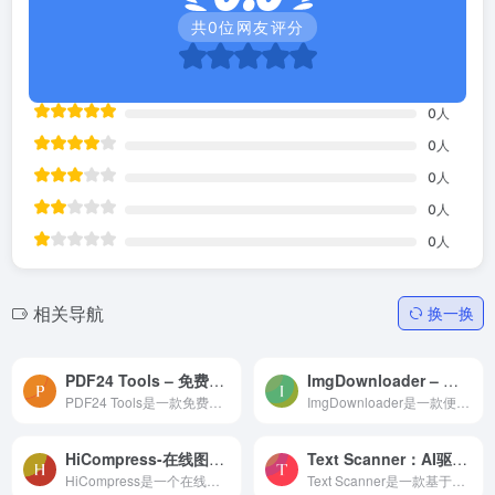
共
0
位网友评分
0
人
0
人
0
人
0
人
0
人
相关导航
换一换
PDF24 Tools – 免费且易于使用的在线PDF工具
ImgDownloader – 便捷的图片批量下载工具
PDF24 Tools是一款免费且易于使用的在线的PDF编辑工具，支持多种操作系统和浏览器，而且完全免费。您可以直接在浏览器中使用它，无需安装任何软件，让您更加有效率地处理PDF文件。
ImgDownloader是一款便捷的图片批量下载工具，能帮助您从任意网站批量下载图像资源。这款强大的图像下载工具支持从Google图片、Pinterest以及Instagram等众多网站中抓取并下载所有...
HiCompress-在线图片压缩和转换工具
Text Scanner：AI驱动的图片扫描和文字识别软件
HiCompress是一个在线图片压缩和转换工具， 该工具支持自定义压缩率，在线图片压缩(jpg、jpeg、png、gif、webp、tiff)无损压缩90%，不损失质量和透明度。 支持将JPG, JPEG, PNG, W...
Text Scanner是一款基于AI深度学习算法的先进图片扫描工具软件，利用光学字符识别（OCR）技术，将图片中的文字内容快速转换为可编辑文本。支持十多个语言识别，包括中文、英文、法...