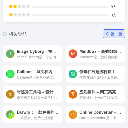
0
人
0
人
相关导航
换一换
Image Cyborg：在线自动打包网页图片批量下载工具
Mindbox – 高效组织信息的全能知识管理软件
Image Cyborg是一个自动打包下载指定网页上所有图片的工具。只需要将网页链接输入到该网站，就可以一键下载整个页面的所有图片，并且支持打包下载到本地。
Mindbox 是一款结构化的知识管理软件，采用树状结构和多种内容模块（如富文本笔记、思维导图、链接剪藏、图片组等），帮助用户高效组织和管理信息。支持Windows、macOS、iOS和Andr...
Calliper – AI文档内容对比神器
依奇在线超级转换工具 – 快速转换PDF、Word、图片
Calliper是一款专业的文档内容对比工具，基于高精度文档结构解析，无论是Word、PDF还是图片，单栏、双栏还是艺术排版，文本段落还是表格，都提供准确的差异对比及展示。
依奇在线超级转换工具是一个功能丰富的在线工具网站，可以帮助您处理各种文件转换需求。提供在线OCR文字识别转换、在线PDF转换、在线Office转换（例如Word转图片、PPT转图片）、以...
奇迹秀工具箱 – 设计师的百宝箱
五彩插件 – 网页高亮划线标注批注神器
奇迹秀工具箱是一款为UI设计师精心打造的设计工具箱，它不仅提供了丰富的设计辅助功能，还整合了各种主流的设计资源，让设计师在创作过程中更加高效、顺手。
五彩插件是一款可以在网页上进行划线、高亮和批注的工具。它允许用户直接在原网页上标记重点内容，这样在浏览时可以快速识别和回顾关键信息。
Drawio：一款免费的流程图表绘制工具，功能媲美Visio和亿图
Online Converter – 在线文件格式转换工具
一款强大、免费的流程图绘图工具(基本可以替代收费的visio等)
OnlineConverter 是一个简单易用的免费在线文件转换工具，它可以进行视频、音频、图片、电子书、文档等各类文件的格式转换和单位转换。无需下载任何软件或插件，只需上传文件并选...