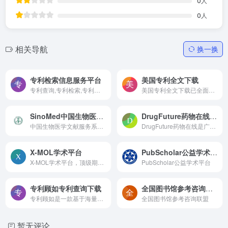
0
人
0
人
相关导航
换一换
专利检索信息服务平台
美国专利全文下载
专利查询,专利检索,专利下载,中国专利下载,专利号查询,cnipr,中国专利,发明,实用新型,外观,专利申请
美国专利全文下载已全面支持所有的美国专利公开文件、授权文件，全面支持PDF格式!
SinoMed中国生物医学文献服务系统
DrugFuture药物在线专利信息检索下载
中国生物医学文献服务系统——SinoMed，由中国医学科学院医学信息研究所/图书馆研制，2008年首次上线服务，整合了中国生物医学文献数据库（CBM）、中国生物医学引文数据库（CBMCI）、西文生物医学文献数据库（WBM）、北京协和医学院博硕学位论文库（PUMCD）等多种资源，是集文献检索、引文检索、开放获取、原文传递及个性化服务于一体的生物医学中外文整合文献服务系统。
DrugFuture药物在线是广泛、专业的药物信息提供平台。聚焦于全球药物研发信息，提供药物信息资讯、药物科学数据库、药物开发资源共享、专利信息检索下载等。
X-MOL学术平台
PubScholar公益学术平台
X-MOL学术平台，顶级期刊论文图文内容每日更新，海内外课题组信息，行业新闻文摘，化学类网址导航，化学软件和数据库导航，及更多其他内容
PubScholar公益学术平台
专利顾如专利查询下载
全国图书馆参考咨询联盟
专利顾如是一款基于海量全球专利，采用全球领先的大数据，云计算，自然语言处理(NLP)和人工智能技术的深度专利技术跟踪平台,同时提供专利检索,专利查询,专利下载,专利分析,竞争监控等服务
全国图书馆参考咨询联盟
暂无评论