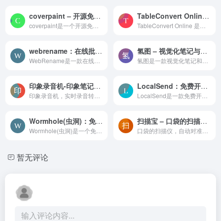
coverpaint – 开源免费的封面在线生成器
TableConvert Online-在线表格转换工具
coverpaint是一个开源免费的封面在线生成器，用醒目的封面图瞬间吸引眼球，获得更多的曝光率！支持自定义标题、作者、摘要、头像，封面背景，简单实用。
TableConvert Online 是一个基于 Web 的在线表格转换工具
webrename：在线批量文件重命名工具
氢图 – 视觉化笔记与思考工具，提升信息管理效率
WebRename是一款在线批量文件重命名工具，可以帮你快速对文件进行批量重命名，工具无需注册登录或下载安装，打开网页即可开始批量文件重命名，支持10余种重命名模式，可以灵活高效...
氢图是一款视觉化笔记和思考工具，旨在帮助用户通过可视化的方式记录和整理信息。它提供了无限画布，用户可以创建嵌套图谱，构建层级结构，轻松实现信息的可视化和结构化管理。氢...
印象录音机-印象笔记出品的实时音频转写工具
LocalSend：免费开源的跨平台文件传输工具，不压缩文件，不限制传输速度
印象录音机，实时录音转写高准确率，同时有多功能编辑器辅助提效，帮助快速编辑出稿。处理声音就用印象录音机。
LocalSend是一款免费开源的跨平台文件传输工具，支持手机与电脑，文件、文本、文件夹、APK传输，不压缩文件，不限制传输速度。
Wormhole(虫洞)：免费不限速的即时文件加密传输网站
扫描宝 – 口袋的扫描仪，清晰无水印OCR文字识别
Wormhole(虫洞)是一个免费不限速的即时文件加密传输网站，可以帮助我们以加密的形式点对点的分享文件，让你能够以端到端加密和自动过期的链接来发送最大10 GB的文件。
口袋的扫描仪，自动对准扫描并能瞬间自动把合同文件、书刊、发票收据和名片等存入手机，支持 OCR 文字识别提取
暂无评论