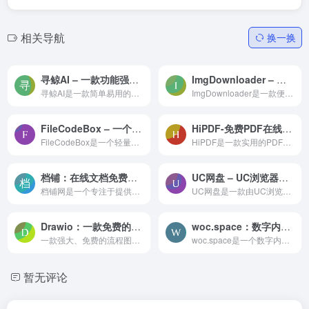
相关导航
换一换
寻鲸AI – 一款功能强大的AI写作工具
ImgDownloader – 便捷的图片批量下载工具
寻鲸AI是一款简单易用的人工智能AI写作工具，旨在帮助职场人轻松写作，提升工作效率。内置多种工作场景，寻鲸AI可以满足各种写作需求，无论是写文章、推文、策划方案，还是市场广...
ImgDownloader是一款便捷的图片批量下载工具，能帮助您从任意网站批量下载图像资源。这款强大的图像下载工具支持从Google图片、Pinterest以及Instagram等众多网站中抓取并下载所有...
FileCodeBox – 一个轻量级文件快递柜
HiPDF-免费PDF在线编辑工具_PDF转Word_PDF在线转换
FileCodeBox是一个轻量级的文件快递柜，它可以让你以匿名口令分享文本和文件，就像拿快递一样方便。你可以使用FileCodeBox上传和下载各种类型的文件，如图片、视频、音频、压缩包...
HiPDF是一款实用的PDF在线编辑工具，具有完全免费、精确率高、功能丰富等特点，超过28种PDF工具，几乎满足日常所有办公需求。
档铺：在线文档免费处理，提供Word、Excel和PPT的转换、编辑、处理和转换功能
UC网盘 – UC浏览器推出的大文件传输与分享工具
档铺网是一个专注于提供在线文档编辑、处理和转换的解决方案的专业平台。它提供了广泛的功能，包括在线Auto CAD图纸转图片、各种图片的格式转换、Word文档转换、Excel文档转换等。...
UC网盘是一款由UC浏览器推出的大文件传输与分享并且上传下载不限速的在线大文件分享软件。软件提供对临时文件,视频,文档,文件,音乐,word,图片,pdf等文件的快传,储存,压缩,加密,编...
Drawio：一款免费的流程图表绘制工具，功能媲美Visio和亿图
woc.space：数字内容交付、协作平台
一款强大、免费的流程图绘图工具(基本可以替代收费的visio等)
woc.space是一个数字内容交付、协作平台。提供协作、快传、互传、网盘服务，支持不限速文件下载和视频下载，是一个安全快速的文件上传工具。
暂无评论