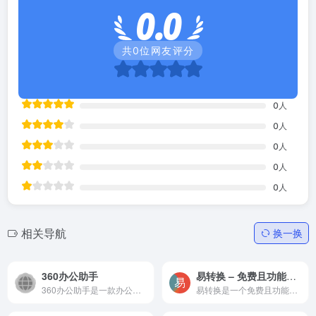
0.0
共
0
位网友评分
0
人
0
人
0
人
0
人
0
人
相关导航
换一换
360办公助手
易转换 – 免费且功能强大的在线文档转换工具，支持PDF、Word、Excel、PPT、知网CAJ、CAD等百余种格式
360办公助手是一款办公效率平台/软件，提供一站式PDF转换、图片编辑和丰富模板库，其高效的PDF工具集、直观的看图功能和多样的模板中心，让办公变得更加轻松。
易转换是一个免费且功能强大的在线办公和学术文档转换工具，支持PDF、Word、Excel、PPT、知网CAJ、CAD等百余种常用文档的格式转换、文件压缩、图片处理、文字识别等功能。