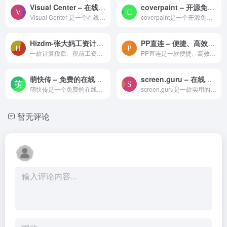
Visual Center – 在线轻松找到图像的视觉中心
coverpaint – 开源免费的封面在线生成器
Visual Center 是一个在线用于帮助你找到图像或标志的视觉中心工具。它通过计算每个像素的视觉权重值来确定图像的视觉中心，从而使图像在容器中看起来更加平衡。
coverpaint是一个开源免费的封面在线生成器，用醒目的封面图瞬间吸引眼球，获得更多的曝光率！支持自定义标题、作者、摘要、头像，封面背景，简单实用。
Hizdm-张大妈工资计算器：简单、精准、免费的 五险一金及税后工资个税计算器
PP直连 – 便捷、高效、安全的跨平台文件传输工具
一款计算税后、税前工资的神器。张大妈工资计算器(hizdm.cn)按照最新的五险一金缴纳比例计算各城市的税后工资收入，帮助您更详细了解五险一金扣税的各比例和金额。
PP直连是一款便捷、高效、安全的跨平台文件传输工具，适用于个人和企业用户在不同设备之间进行文件传输和共享，大大提高工作效率和沟通效率，是现代办公和学习生活的得力助手。
萌快传 – 免费的在线文件传输和分享平台
screen.guru – 在线网页截图工具
萌快传是一个免费的在线文件传输和分享平台，致力于提供快速、安全、便捷的文件传输服务。用户无需注册即可上传和下载各种类型的文件，包括图片、视频和文档。萌快传支持大文件传...
screen.guru是一款实用的在线网页截图工具，无需繁琐的注册登录流程，用户只需提供目标网页的网址URL，即可快速生成高质量的网页截图。
暂无评论