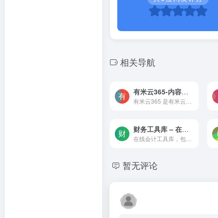
相关导航
有米云365-内容资产协作与管理平台
有米云365 是有米云旗下的内容资产协作与管理平台，面向内容营销团队，帮助客户实现灵感激发、内容协作、传播发布、数据复盘到资产管理的完整闭环，提高内容团队协作效率，让内容...
财务工具库 – 在线会计工具库-常用企业财务工具
在线会计工具库，包含发票查询、会计科目汇编、印花税计算、税款滞纳金计算、五险一金计算器、房贷计算器、理财规划工具等，应有尽有！可以满足会计人员和企业对会计工作的多种需求。
暂无评论