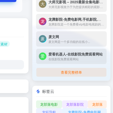
大师兄影视 – 2025最新全集电影电视剧_高清短剧视频免费在线观看-大师兄影视致力于为您提供精彩的观影选择，包括热门电影、电视剧、短剧、最新综艺节目和经典动漫。我们实时更新影片，确保您能享受最新、最全面的在线电影免费观看，更多高清资源尽在大师兄影院网。
大师兄影视致力于为您提供精彩的观影选择，包括热门电影、电视剧、短剧、最新综艺节目和经典动漫。我们实时更新影片，确保您能享受最新、最全面的在线电影免费观看，更多高清资源尽在大师兄影院网。
龙腾影院-免费电影网,手机影院,高清影视大全-龙腾影院是一个免费看vip电影电视剧的网站，拥有海量、优质、高清电影和好看的电视剧，搞笑综艺及新番动漫，无须会员即可无广告观看全网影视作品，看电影来龙腾影院准没错。
龙腾影院是一个免费看vip电影电视剧的网站，拥有海量、优质、高清电影和好看的电视剧，搞笑综艺及新番动漫，无须会员即可无广告观看全网影视作品，看电影来龙腾影院准没错。
废文网
废文网是一个多功能的在线小...
库素材
爱看机器人-在线影院免费观看网站
在线影院免费观看网站
查看完整榜单
标签云
龙部落电影
龙部落影院
龙部落
龙轩导航
龙腾影院-免费电影网