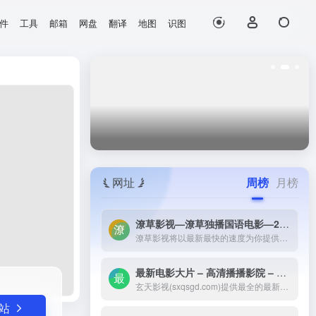
件
工具
邮箱
网盘
翻译
地图
识图
打开网站
图；通过猜词了解和认知图片内容...
网址
周榜
月榜
潦草影视—潦草独播国语电影—2023最新国语大片—免费国语潦草电影网-潦草影视将以最新最快的速度为你提供：最新电影电视剧的介绍和高速观看地址，好看的电影电视剧在线观看尽在潦草影视，为了更好的服务您，我们正在努力做最好的电影电视剧网站！
潦草影视将以最新最快的速度为你提供：最新电影电视剧的介绍和高速观看地址，好看的电影电视剧在线观看尽在潦草影视，为了更好的服务您，我们正在努力做最好的电影电视剧网站！
最新电影大片 – 高清播播影院 – 最新好看的电视剧免费在线观看 _ 玄天影视-玄天影视(sxqsgd.com)提供最全的最新电影大片，最热电视剧，韩国电视剧、香港TVB电视剧、韩剧、日剧、美剧、综艺、动漫的在线观看，无需下载任何播放器即可在线免费观看，每天第一时间更新，欢迎影迷到玄天
玄天影视(sxqsgd.com)提供最全的最新电影大片，最热电视剧，韩国电视剧、香港TVB电视剧、韩剧、日剧、美剧、综艺、动漫的在线观看，无需下载任何播放器即可在线免费观看，每天第一时间更新，欢迎影迷到玄天
站