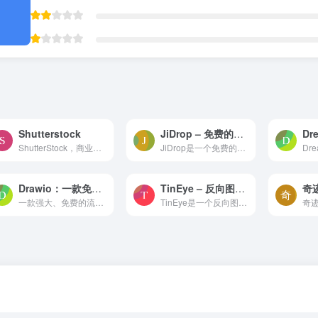
Shutterstock
JiDrop – 免费的跨设备局域网文件互传工具
Dr
ShutterStock，商业图库素材下载站，是一个提供超过2,000 万张照片、插图、矢量图及视频的素材网站。
JiDrop是一个免费的跨设备局域网文件互传工具。它可以让你在不同的设备之间，如手机、电脑、平板等，通过浏览器快速地分享文件、图片、视频和信息。
Drawio：一款免费的流程图表绘制工具，功能媲美Visio和亿图
TinEye – 反向图像搜索网站，让您的图像更容易被搜索和发现
一款强大、免费的流程图绘图工具(基本可以替代收费的visio等)
TinEye是一个反向图像搜索网站，可以让您找到网络上与您的图像相似或相同的图像。您可以通过URL或上传文件来搜索图像，并查看图像的来源、修改版本或其他相关信息。