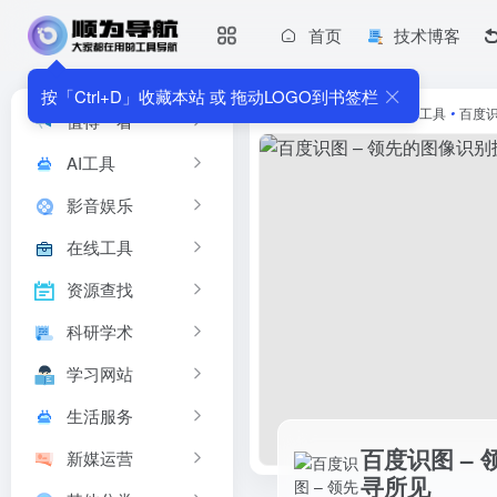
首页
技术博客
百度识图 – 领先的图像识别技术连接人与信息-为你搜寻所见
百度识图通过图像识别和检索技术，为你提供全网海量、实时的图片
按「Ctrl+D」收藏本站 或 拖动LOGO到书签栏
首页
•
软件工具
•
效率工具
•
百度识
值得一看
AI工具
影音娱乐
在线工具
资源查找
科研学术
学习网站
生活服务
百度识图 –
新媒运营
寻所见