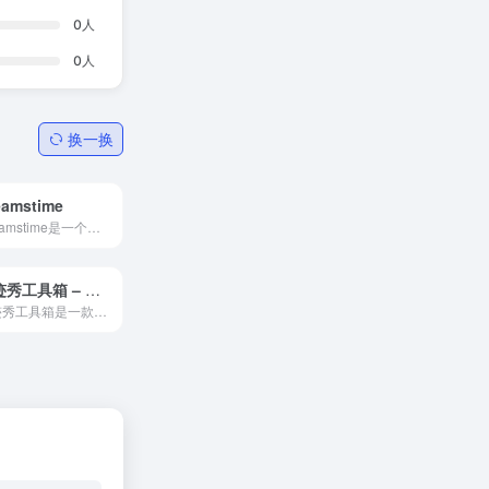
0
人
0
人
换一换
eamstime
Dreamstime是一个提供免费商用高清图库的照片设计素材网站，它提供插画、大自然植物、建筑、音乐符号等图片素材的高清图片。这些图片对于设计海报、大图输出等都非常适合，且不会...
奇迹秀工具箱 – 设计师的百宝箱
奇迹秀工具箱是一款为UI设计师精心打造的设计工具箱，它不仅提供了丰富的设计辅助功能，还整合了各种主流的设计资源，让设计师在创作过程中更加高效、顺手。