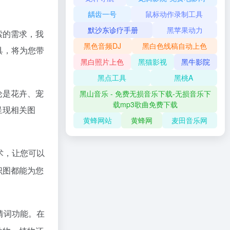
龋齿一号
鼠标动作录制工具
默沙东诊疗手册
黑苹果动力
索的需求，我
黑色音频DJ
黑白色线稿自动上色
具，将为您带
黑白照片上色
黑猫影视
黑牛影院
黑点工具
黑桃A
论是花卉、宠
黑山音乐 - 免费无损音乐下载-无损音乐下
载mp3歌曲免费下载
呈现相关图
黄蜂网站
黄蜂网
麦田音乐网
术，让您可以
识图都能为您
猜词功能。在