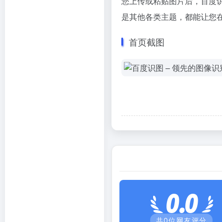
您上传或粘贴图片后，百度
是其他各类主题，都能让您
首页截图
0.0
共
0
位网友评分