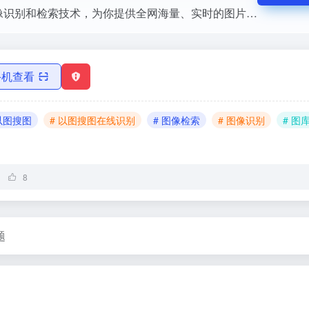
百度识图通过图像识别和检索技术，为你提供全网海量、实时的图片信息；你可以通过上传，粘贴图片网址等方式寻找目标图片的高清大图，相似美图；通过猜词了解和认知图片内容（如花...
手机查看
 以图搜图
# 以图搜图在线识别
# 图像检索
# 图像识别
# 图
8
题