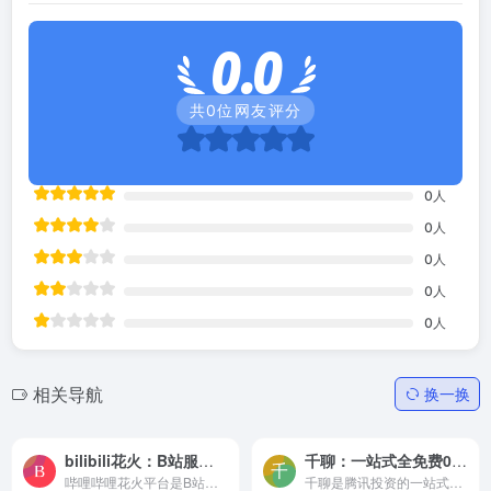
0.0
共
0
位网友评分
0
人
0
人
0
人
0
人
0
人
相关导航
换一换
bilibili花火：B站服务于UP主和品牌主的官方商业合作平台
千聊：一站式全免费0门槛，全域知识变现开课工具
哔哩哔哩花火平台是B站服务于UP主和品牌主的官方商业合作平台。面向全行业开放，助力品牌批量触达、筛选、匹配意向合作UP主。安全高效的全链路线上化交易，为UP主和品牌主保驾护航。
千聊是腾讯投资的一站式全免费的0门槛知识变现和教育培训工具，微信生态知识变现首选工具，覆盖抖音快手视频号等多渠道，一键创建直播间，全方位帮你提高触达/拉新/复购等关键环节...