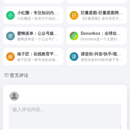
小红圈：专注知识内容变现的社群运营管理工具
巨量星图-巨量星图网页登录入口
小红圈是一款专注于知识内容付费变现的付费社群管理平台，可基于微信公众号、小程序、App等平台为行业领域大V、内容创作者们提供参与交流的社群变现管理工具，搭建专属的知识付费...
【巨量星图】是抖音官方内容变现平台，抖音创作者，可以入驻并接取任务赚取收益
蜜蜂派单：公众号媒体主的广告接单神器
Donorbox：全球在线捐赠管理平台，简化非营利组织筹款
蜜蜂派单是一个公众号广告服务平台，主要为微信公众号媒体主提供接单服务。媒体主可以在该平台上接受广告任务，发布广告内容，并通过此方式实现变现。
Donorbox是一个主要针对慈善组织的在线捐赠管理平台。它使个人和非营利组织能够简单地进行在线捐款。这个平台被广泛用于各种类型的组织，包括慈善机构、宗教机构、学校、动物保护...
格子匠：在线教育平台系统服务商,专注线上直播录播教学平台开发,在线教育系统源码
课堂街-抖音/快手/视频号等知识付费小程序及知识产品私域运营工具服务商
格子匠是一家专业的在线教育技术服务商，提供在线教育和知识付费等技术服务。它的目标是帮助教育机构和个人老师实现线上教学。格子匠提供的服务包括在线教学平台、电子书、商学院...
课堂街是科汛软件旗下专注为教育培训讲师、机构、泛知识、泛生活博主等内容创业者研发的短视频泛知识付费小程序，产品基于抖音/快手/视频号等平台集合了直播、点播、音频、图文、...
暂无评论