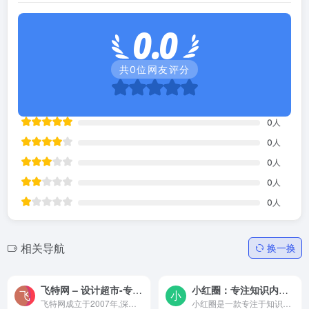
0.0
共
0
位网友评分
0
人
0
人
0
人
0
人
0
人
相关导航
换一换
飞特网 – 设计超市-专业设计师接单平台
小红圈：专注知识内容变现的社群运营管理工具
飞特网成立于2007年,深耕设计/创意领域13年.全力助力设计师创意变现、知识变现。为设计师/创意人提供一个安全、便捷的设计师接单平台。为企业和创业者提供一个专业、高效、靠谱的...
小红圈是一款专注于知识内容付费变现的付费社群管理平台，可基于微信公众号、小程序、App等平台为行业领域大V、内容创作者们提供参与交流的社群变现管理工具，搭建专属的知识付费...