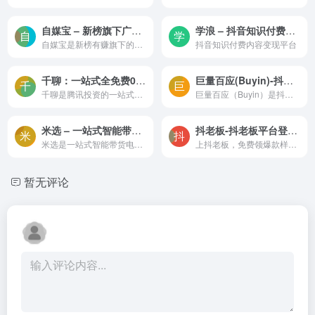
自媒宝 – 新榜旗下广告交易平台，广告变现更简单
学浪 – 抖音知识付费内容变现平台
自媒宝是新榜有赚旗下的广告交易平台，专为微信公众号运营者提供阅读数变现服务。通过按阅读计价（CPC）的模式，广告主按阅读数支付费用或一口价结算，公众号运营者通过发布广告内...
抖音知识付费内容变现平台
千聊：一站式全免费0门槛，全域知识变现开课工具
巨量百应(Buyin)-抖音电商旗下的内容营销综合服务平台
千聊是腾讯投资的一站式全免费的0门槛知识变现和教育培训工具，微信生态知识变现首选工具，覆盖抖音快手视频号等多渠道，一键创建直播间，全方位帮你提高触达/拉新/复购等关键环节...
巨量百应（Buyin）是抖音电商旗下的内容营销综合服务平台，它以直播、短视频等激发消费者购物需求的内容场景为核心，为电商达人、机构、商家等生态伙伴提供人货撮合、直播中控、机...
米选 – 一站式智能带货电商服务平台，助力社交平台流量变现
抖老板-抖老板平台登录入口_抖老板平台网页登录
米选是一站式智能带货电商服务平台，可以帮助用户在抖音、快手、小红书等社交平台上实现高效的内容创作和商品推荐。
上抖老板，免费领爆款样品！网红带货选品，就上抖老板！抖老板选品平台致力于连接广大带货达人和优质商品供应渠道。平台汇集30w+带货达人，专注于打造全网最权威短视频和直播带货...
暂无评论