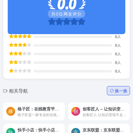
0.0
共
0
位网友评分
0
人
0
人
0
人
0
人
0
人
相关导航
换一换
格子匠：在线教育平台系统服务商,专注线上直播录播教学平台开发,在线教育系统源码
创客匠人 – 让知识变现不走弯路
格子匠是一家专业的在线教育技术服务商，提供在线教育和知识付费等技术服务。它的目标是帮助教育机构和个人老师实现线上教学。格子匠提供的服务包括在线教学平台、电子书、商学院...
创客匠人-让知识变现不走弯路 创客匠人通过科技技术赋能、陪跑孵化IP、线下大课赋能、圈子联盟共创等360°全方位立体服务，一站式解决知识IP变现难题。助力知识IP做好知识变现、拓...
快手小店：快手小店登录电脑端_快手小店登录入口
京东联盟：京东联盟登录入口,助力优质自媒体变现/选品