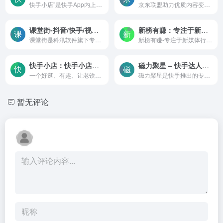
快手小店”是快手App内上线的商家功能，旨在为快手优质用户提供便捷的商品售卖服务，高效的将自身流量转化为收益。
京东联盟助力优质内容变现/选品，面向快手、抖音、知乎、微博、B站、微信视频号等内容媒体平台的有一定的粉丝基础的优质内容创作者/媒体号。
课堂街-抖音/快手/视频号等知识付费小程序及知识产品私域运营工具服务商
新榜有赚：专注于新媒体行业营销广告联盟接单赚钱平台
课堂街是科汛软件旗下专注为教育培训讲师、机构、泛知识、泛生活博主等内容创业者研发的短视频泛知识付费小程序，产品基于抖音/快手/视频号等平台集合了直播、点播、音频、图文、...
新榜有赚-专注于新媒体行业营销广告联盟接单赚钱平台。公众号接单-抖音-广告-实物-内容分销-微信群赚钱
快手小店：快手小店电脑端登录入口,助力快手达人直播流量变现
磁力聚星 – 快手达人生态营销平台，精准匹配广告主与达人
一个好逛、有趣、让老铁信任的优质电商平台，助力快手网红直播流量变现，帮助达人和商家实现高效交易
磁力聚星是快手推出的专业短视频营销平台，旨在连接广告主与达人，实现高效合作。通过磁力聚星，广告主可以发布推广任务，达人完成任务后获得报酬。平台利用大数据和AI算法优化广...
暂无评论