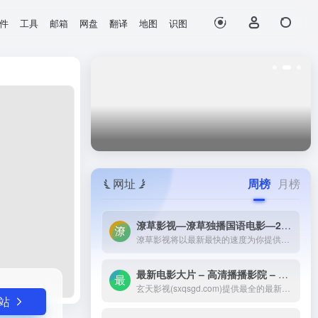
件
工具
邮箱
网盘
翻译
地图
识图
打开网站
网址
周榜
月榜
潦草影视—潦草独播国语电影—2023最新国语大片—免费国语潦草电影网-潦草影视将以最新最快的速度为你提供：最新电影电视剧的介绍和高速观看地址，好看的电影电视剧在线观看尽在潦草影视，为了更好的服务您，我们正在努力做最好的电影电视剧网站！
潦草影视将以最新最快的速度为你提供：最新电影电视剧的介绍和高速观看地址，好看的电影电视剧在线观看尽在潦草影视，为了更好的服务您，我们正在努力做最好的电影电视剧网站！
最新电影大片 – 高清播播影院 – 最新好看的电视剧免费在线观看 _ 玄天影视-玄天影视(sxqsgd.com)提供最全的最新电影大片，最热电视剧，韩国电视剧、香港TVB电视剧、韩剧、日剧、美剧、综艺、动漫的在线观看，无需下载任何播放器即可在线免费观看，每天第一时间更新，欢迎影迷到玄天
玄天影视(sxqsgd.com)提供最全的最新电影大片，最热电视剧，韩国电视剧、香港TVB电视剧、韩剧、日剧、美剧、综艺、动漫的在线观看，无需下载任何播放器即可在线免费观看，每天第一时间更新，欢迎影迷到玄天
站