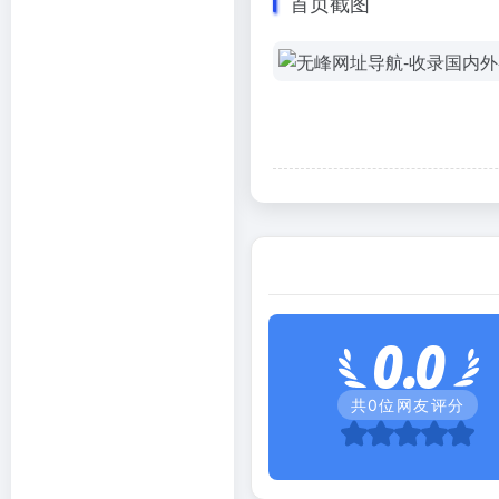
首页截图
0.0
共
0
位网友评分