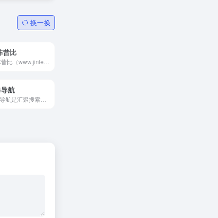
换一换
非昔比
今非昔比（www.jinfeixibi.com）是一个专注于收录各种优秀网址的平台，我们以专业的眼光和严谨的态度，精心筛选出涵盖AI、学习、娱乐、工作、生活等各个领域的优质网址。
4导航
404导航是汇聚搜索引擎搜索、社交搜索、学术文档搜索、百度网盘搜索、程序员资料搜索、素材搜索等各行业常用网站于等一身的上网导航。上网，从404导航开始！