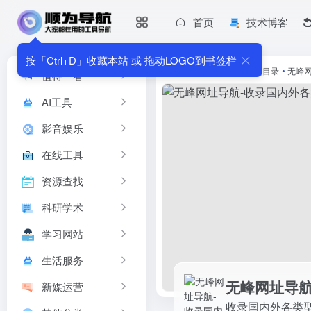
首页
技术博客
无峰网址导航-收录国内外各类型网站
收录国内外各类型网站
按「Ctrl+D」收藏本站 或 拖动LOGO到书签栏
首页
•
其他分类
•
导航目录
•
无峰
值得一看
AI工具
影音娱乐
在线工具
资源查找
科研学术
学习网站
生活服务
无峰网址导航
新媒运营
收录国内外各类