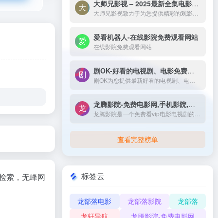
大师兄影视 – 2025最新全集电影电视剧_高清短剧视频免费在线观看-大师兄影视致力于为您提供精彩的观影选择，包括热门电影、电视剧、短剧、最新综艺节目和经典动漫。我们实时更新影片，确保您能享受最新、最全面的在线电影免费观看，更多高清资源尽在大师兄影院网。
大师兄影视致力于为您提供精彩的观影选择，包括热门电影、电视剧、短剧、最新综艺节目和经典动漫。我们实时更新影片，确保您能享受最新、最全面的在线电影免费观看，更多高清资源尽在大师兄影院网。
爱看机器人-在线影院免费观看网站
在线影院免费观看网站
剧OK-好看的电视剧、电影免费在线播放
剧OK为您提供最新好看的电视剧、电影免费在线播放，致力于给广大的互联网用户带来最丰富精彩影视内容,影视大全电视剧每日实时更新，影视大全专注打造精品电影网站！
龙腾影院-免费电影网,手机影院,高清影视大全-龙腾影院是一个免费看vip电影电视剧的网站，拥有海量、优质、高清电影和好看的电视剧，搞笑综艺及新番动漫，无须会员即可无广告观看全网影视作品，看电影来龙腾影院准没错。
龙腾影院是一个免费看vip电影电视剧的网站，拥有海量、优质、高清电影和好看的电视剧，搞笑综艺及新番动漫，无须会员即可无广告观看全网影视作品，看电影来龙腾影院准没错。
查看完整榜单
标签云
友检索，无峰网
龙部落电影
龙部落影院
龙部落
龙轩导航
龙腾影院-免费电影网