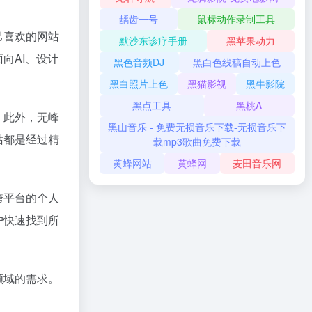
龋齿一号
鼠标动作录制工具
己喜欢的网站
默沙东诊疗手册
黑苹果动力
向AI、设计
黑色音频DJ
黑白色线稿自动上色
黑白照片上色
黑猫影视
黑牛影院
黑点工具
黑桃A
。此外，无峰
黑山音乐 - 免费无损音乐下载-无损音乐下
站都是经过精
载mp3歌曲免费下载
黄蜂网站
黄蜂网
麦田音乐网
跨平台的个人
户快速找到所
领域的需求。