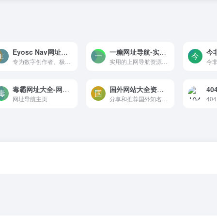
Eyosc Nav网址导航
一糖网址导航-实用的上网导航资源网址导航
今
专为数字创作者、极客与终身学习者打造的高质量网址导航。全方位聚合AI前沿工具、开发者极客工具箱、设计创作素材、自媒体运营利器、跨境出海指南及Homelab折腾资源。海量实用优质网站一站式直达，助您打破信息差，全面提升工作效率与生活品质。
实用的上网导航资源网址导航
毒霸网址大全-网址导航主页
国外网站大全资源网
40
网址导航主页
分享和推荐国外知名、实用、高质量的国外网址的站点