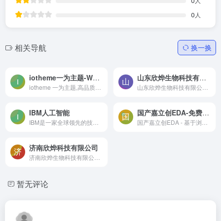
0
人
0
人
相关导航
换一换
iotheme一为主题-WordPress导航主题
山东欣烨生物科技有限公司
iotheme 一为主题,高品质的WordPress主题,有导航主题,wp主题,一为api,热搜榜等主题服务
山东欣烨生物科技有限公司集科研，生产，销售N-乙烯基吡咯烷酮,聚维酮k30;聚乙烯吡咯烷酮,对苯二酚,乙醇钠,丁酰肼原药,固体甲醇钠对苯二酚,异戊烯醛,异戊烯醇321,防黄剂,丁酰肼原药,固体甲醇钠,甲醇钠溶液,乙醇钠溶液,丁酰肼原药,甲醇钠溶液,乙醇钠溶液,异戊烯醇,3-甲基-2-丁烯醇,异佛尔酮,无水叔丁醇,2-氨基-5-溴苯甲酸,异戊烯醛，酚醛树脂等产品
IBM人工智能
国产嘉立创EDA-免费电路板设计软件
IBM是一家全球领先的技术公司，提供多种高性能的企业级产品和解决方案
国产嘉立创EDA - 基于浏览器的免费电路板设计软件:在线绘制原理图、仿真、PCB制作，简单易用，功能强大，专为中国人设计。
济南欣烨科技有限公司
济南欣烨生物科技有限公司是一家集科研，销售四氢噻吩,N-甲基吡咯烷酮,对苯醌,对苯酚,2-氟-3-硝基苯甲酸,三苯基膦,氧化苯乙烯,苯乙酮,间苯甲醚,2-氰基吡嗪,甲基硫醚,异戊烯醛,异戊烯醇,环戊酮,,偶氮,叔丁醇医药中间体,酚醛树脂，氧化苯乙烯,苯乙酮,间苯甲醚,2-氰基吡嗪,甲基硫醚,异戊烯醛,异戊烯醇,环戊酮,,偶氮,叔丁醇医药中间体,酚醛树脂
暂无评论