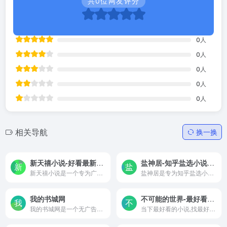
共
0
位网友评分
0
人
0
人
0
人
0
人
0
人
相关导航
换一换
新天禧小说-好看最新小说在线免费阅读
盐神居-知乎盐选小说免费网站入口
新天禧小说是一个专为广大小说爱好者打造的在线小说阅读平台，网站汇聚了当下最热门、最受欢迎的网络小说资源。最新章节更新及时，各种类型的小说免费阅读！
盐神居是专为知乎盐选小说阅读者设计的免费在线阅读平台。这里汇集了丰富的小说资源，供每一位小伙伴自由选择和在线阅读。
我的书城网
不可能的世界-最好看的免费小说,如青春小说,幻想小说,竞技小说,不正常小说
我的书城网是一个无广告小说...
当下最好看的小说,找最好看的免费小说就来不可能的世界,如青春小说,幻想小说,竞技小说,游戏小说,科幻小说,轻小说,恐怖小说,悬疑小说,推理小说,烧脑小说,神州小说,不正常小说,精彩尽在不可能的世界。