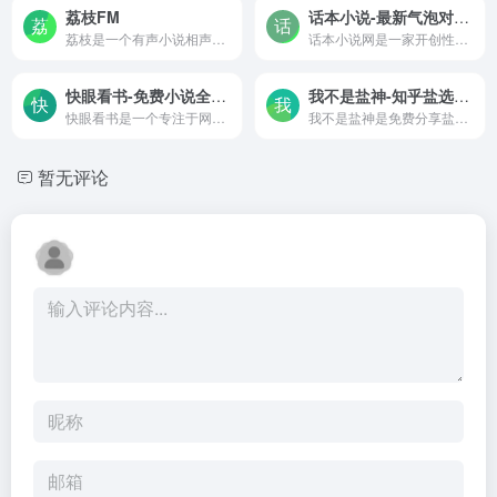
荔枝FM
话本小说-最新气泡对话式小说推荐
荔枝是一个有声小说相声评书...
话本小说网是一家开创性的小说阅读平台，引入了全新的气泡对话小说形式，重新定义了小说的阅读模式。在这里，阅读小说就像是与朋友聊天一样轻松有趣！无论你喜欢言情、玄幻、都市、同人、校园、鬼故事等哪一类，这里都有应有尽有。
快眼看书-免费小说全文在线阅读
我不是盐神-知乎盐选文章/小说免费读网站入口
快眼看书是一个专注于网络小说搜索的平台。我们通过智能搜索引擎技术，根据网络上的内容为您列出索引，帮助您轻松找到小说的最新章节。
我不是盐神是免费分享盐选文章，知乎免费阅读网站。文章每天更新，阅读体验挺不错的，内容很全很完整且没有任何的限制。
暂无评论