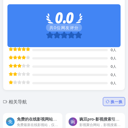
0.0
共
0
位网友评分
0
人
0
人
0
人
0
人
0
人
相关导航
换一换
免费的在线影视网站汇总-免费最新在线影视站，仅用于测试用途。日常请使用 正版视频 软件，支持正版人人有责。影视大全hdmoli免费高清1080影视站看B站海外追B站番剧免费在线看蓝光资源天空影视1080蓝光优质影视追剧…
豌豆pro-影视搜索引擎网站,在线看电影
免费最新在线影视站，仅用于测试用途。日常请使用 正版视频 软件，支持正版人人有责。影视大全hdmoli免费高清1080影视站看B站海外追B站番剧免费在线看蓝光资源天空影视1080蓝光优质影视追剧...
影视聚合网站，影视搜索引擎网站