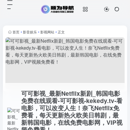
可可影视_最新Netflix新剧_韩国电影免费在线观看-可可影视-kekedy.tv-看电影，可以改变人生！奈飞Netflix免费看，每天更新热火欧美日韩剧，最新韩国电影，在线免费电影网，VIP视频免费看！
打开网站
可可影视-kekedy.tv-看电影，可以改
变人生！奈飞Netflix免费看，每天更
新热火欧美日韩剧，最新韩国电影，
首页
•
影音娱乐
•
影视网站
•
正文
在线免费电影网，VIP视频免费看！
可可影视_最新Netflix新剧_韩国电影
免费在线观看-可可影视-kekedy.tv-看
电影，可以改变人生！奈飞Netflix免
费看，每天更新热火欧美日韩剧，最
新韩国电影，在线免费电影网，VIP视
频免费看！