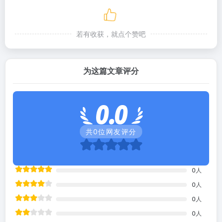
若有收获，就点个赞吧
为这篇文章评分
0.0
共
0
位网友评分
0
人
0
人
0
人
0
人