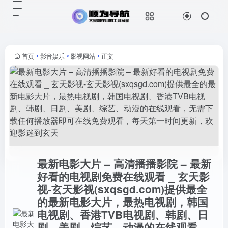
最新电影大片 – 高清播播影院 – 最新好看的电视剧免费在线观看 _ 玄天影视-玄天影视(sxqsgd.com)提供最全的最新电影大片，最热电视剧，韩国电视剧、香港TVB电视剧、韩剧、日剧、美剧、综艺、动漫的在线观看，无需下载任何播放器即可在线免费观看，每天第一时间更新，欢迎影迷到玄天
打开网站
玄天影视(sxqsgd.com)提供最全的
最新电影大片，最热电视剧，韩国电
视剧、香港TVB电视剧、韩剧、日
首页
•
影音娱乐
•
影视网站
•
正文
剧、美剧、综艺、动漫的在线观看，
无需下载任何播放器即可...
最新电影大片 – 高清播播影院 – 最新
好看的电视剧免费在线观看 _ 玄天影
视-玄天影视(sxqsgd.com)提供最全
的最新电影大片，最热电视剧，韩国
电视剧、香港TVB电视剧、韩剧、日
剧、美剧、综艺、动漫的在线观看，