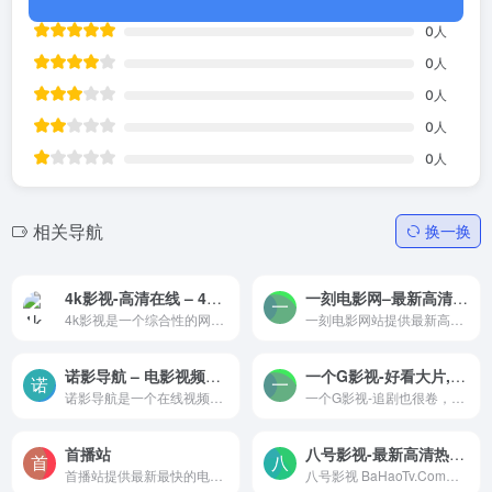
0
人
0
人
0
人
0
人
0
人
相关导航
换一换
4k影视-高清在线 – 4k影视-4k影视是一个综合性的网站,不断更新电影、影视推荐、精美图片、最新美剧、热门电影等,带给你不一样的网络观影冲浪体验。
一刻电影网–最新高清电影迅雷下载网站
4k影视是一个综合性的网站,不断更新电影、影视推荐、精美图片、最新美剧、热门电影等,带给你不一样的网络观影冲浪体验。
一刻电影网站提供最新高清电影迅雷下载
诺影导航 – 电影视频网址导航-诺影导航是一个在线视频导航网站，内容包括日韩电影、欧美电影等影视网址，给广大视频爱好者提供快捷方便的电影视频导航。
一个G影视-好看大片,免费影视在线看!
诺影导航是一个在线视频导航网站，内容包括日韩电影、欧美电影等影视网址，给广大视频爱好者提供快捷方便的电影视频导航。
一个G影视-追剧也很卷，为您提供2024最新电视剧、最新电影、动漫番剧、学习课程，蓝光视频免费在线观看服务，无广告不卡，每天第一时间更新！
首播站
八号影视-最新高清热播电影-好看的电视剧免费在线观看
首播站提供最新最快的电影和...
八号影视 BaHaoTv.Com您推荐最新最新的电影,电视剧,综艺,动漫高清在线观看,无需下载任何播放器即可在线免费观看,欢迎八号影视网影迷们来本站免费观看电影,动漫及电视剧。