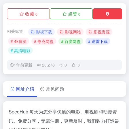
收藏
点赞
0
0
相关标签：
影视下载
影视网站
影视资源
# 4k资源
# 夸克网盘
# 百度网盘
# 迅雷下载
# 高清电影
1年前更新
23,278
0
0
网址介绍
常见问题
SeedHub 每天为您分享优质的电影、电视剧和动漫资
讯。免费分享，无需注册，更新及时，我们致力打造最