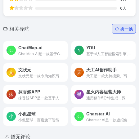
0
人
相关导航
换一换
ChatMap-ai
YOU
ChatMap-AI是一款基于ChatGPT 的地图查找工具。AI地图查找工具，帮助你根据位置描述信息搜索地点。通过精准的AI技术，ChatMap让你能快速查找到你感兴趣的地点。
基于ai人工智能搜索引擎,聊天机器人,代码编写,文本写作,图片生成
文状元
天工AI创作助手
文状元是一款专为知识写作密集型工作者设计的AI创作工具。无论是写材料报告、学术论文、职场文书，还是提供创作灵感，文状元都能快速提供高质量内容，是你的一站式创作中心。
天工是一款支持搜索、写作、对话、文档分析、画画、做PPT的全能型AI助手。你可以借助AI技术，检索信息、多语言翻译、写论文、写代码、写方案、写汇报、做PPT、归纳总结文档和音频视频，还可以智能编辑彩页和宝典，让AI生成高质量彩页内容，收获点赞关注。
抹香鲸APP
星火内容运营大师
抹香鲸APP是一款基于人工智能技术的AI角色互动社交应用。用户可以与该应用创造的一系列鲜活角色进行实时互动，通过智能互动，用户能定制角色并享受实时聊天，同时AI角色会学习用户...
通用稿件5分钟生成，深度稿件编辑效率翻番。一站式高效运营，全流程智能优化。星火内容运营大师，一款智能写作软件，集选题，写作，配图，排版，润色，发布，数据分析等一体的内容...
小侃星球
Charstar AI
小侃星球，百度旗下智能聊天功能，以虚拟角色侃侃为主，能够自定义创建虚拟角色，设置各种聊天服务，还能够一键叫醒，哄睡，陪聊等，致力于随时随地陪伴你，响应你的聊天需求，为...
Charstar AI是一款虚拟角色互动对话聊天工具，它使用人工智能技术，让用户可以与虚拟角色进行实时对话。这些虚拟角色拥有不同的背景、性格和情感，能够模拟人类对话，提供丰富的互...
暂无评论