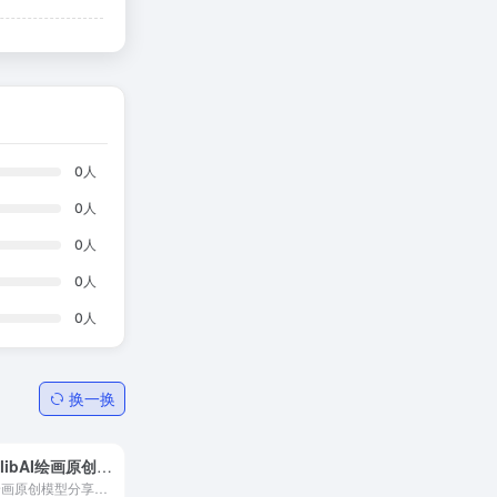
0
人
0
人
0
人
0
人
0
人
换一换
LiblibAI绘画原创模型分享社区
AI绘画原创模型分享社区，10万+模型免费下载;原汁原味的webUI、comfyUI，在线AI绘图工具免费使用;还可在线进行模型训练。欢迎每一位创作者加入，共同探索AI绘画