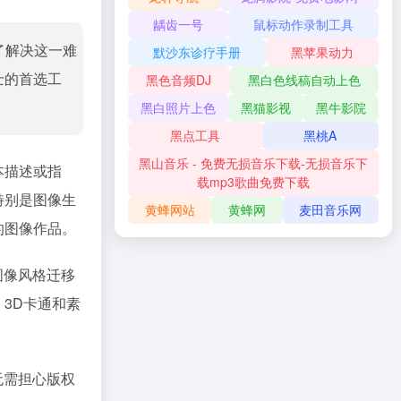
龋齿一号
鼠标动作录制工具
了解决这一难
默沙东诊疗手册
黑苹果动力
士的首选工
黑色音频DJ
黑白色线稿自动上色
黑白照片上色
黑猫影视
黑牛影院
黑点工具
黑桃A
黑山音乐 - 免费无损音乐下载-无损音乐下
本描述或指
载mp3歌曲免费下载
特别是图像生
黄蜂网站
黄蜂网
麦田音乐网
的图像作品。
图像风格迁移
3D卡通和素
无需担心版权