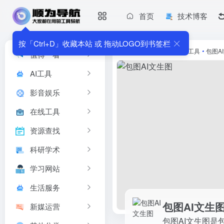
首页
技术博客
包图AI文生图
包图AI文生图是包图网推出的一款智能化的图像生成工具。其主
按「Ctrl+D」收藏本站 或 拖动LOGO到书签栏
首页
•
AI工具
•
AI图像工具
•
包图A
值得一看
AI工具
影音娱乐
在线工具
资源查找
科研学术
学习网站
生活服务
包图AI文生
新媒运营