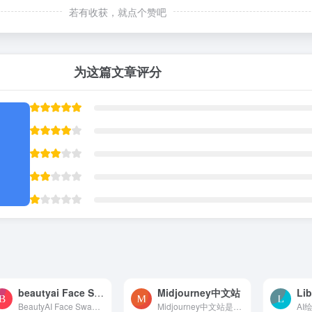
若有收获，就点个赞吧
为这篇文章评分
beautyai Face Swap
Midjourney中文站
BeautyAI Face Swap 是一种利用人工智能技术进行面部交换的工具。它可以在照片或视频中将一个人的脸部特征与另一个人的脸部特征进行交换，创造出逼真的合成图像或视频。这种技术通...
Midjourney中文站是一个专业的人工智能（AI）绘图网站，它为用户提供了一种轻松创作和极速出图的方式。基于最新的AI技术，Midjourney能够快速生成各种风格的高质量图片，满足用户...