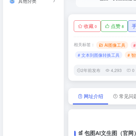
其他分类
收藏
点赞
0
8
相关标签：
AI图像工具
# 文本到图像转换工具
# 
2年前发布
4,293
0
网址介绍
常见问
包图AI文生图（官网