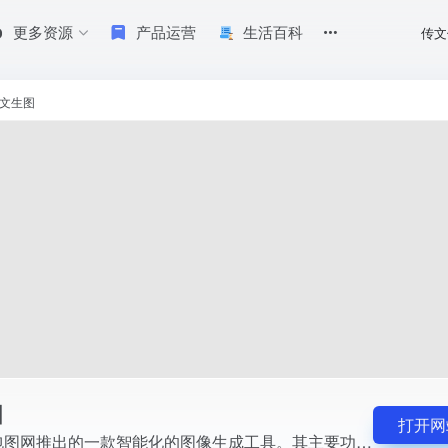
更多资源
产品运营
生活百科
传文
要功能是根据用户输入的文本描述或指令，自动生成符合要求的高质量图像或插
I文生图
图
打开网
包图AI文生图是包图网推出的一款智能化的图像生成工具。其主要功能是根据用户输入的文本描述或指令，自动生成符合要求的高质量图像或插画。