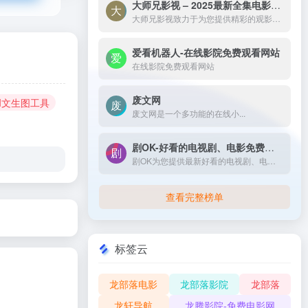
大师兄影视 – 2025最新全集电影电视剧_高清短剧视频免费在线观看-大师兄影视致力于为您提供精彩的观影选择，包括热门电影、电视剧、短剧、最新综艺节目和经典动漫。我们实时更新影片，确保您能享受最新、最全面的在线电影免费观看，更多高清资源尽在大师兄影院网。
大师兄影视致力于为您提供精彩的观影选择，包括热门电影、电视剧、短剧、最新综艺节目和经典动漫。我们实时更新影片，确保您能享受最新、最全面的在线电影免费观看，更多高清资源尽在大师兄影院网。
爱看机器人-在线影院免费观看网站
在线影院免费观看网站
废文网
AI文生图工具
废文网是一个多功能的在线小...
剧OK-好看的电视剧、电影免费在线播放
剧OK为您提供最新好看的电视剧、电影免费在线播放，致力于给广大的互联网用户带来最丰富精彩影视内容,影视大全电视剧每日实时更新，影视大全专注打造精品电影网站！
查看完整榜单
标签云
龙部落电影
龙部落影院
龙部落
龙轩导航
龙腾影院-免费电影网