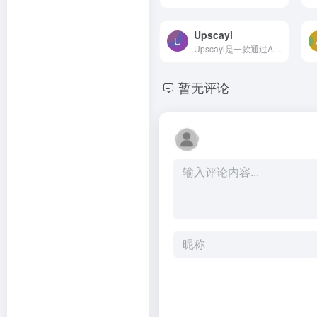
Upscayl
Upscayl是一款通过AI模型进行图片放大并补全像素的工具，同时它也是一个免费和开源的AI图像放大器。它支持Windows、Mac和Linux系统，并内置了多款AI模型，可以对低分辨率、模糊图...
暂无评论