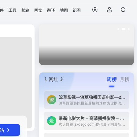
件
工具
邮箱
网盘
翻译
地图
识图
打开网站
画。
网址
周榜
月榜
潦草影视—潦草独播国语电影—2023最新国语大片—免费国语潦草电影网-潦草影视将以最新最快的速度为你提供：最新电影电视剧的介绍和高速观看地址，好看的电影电视剧在线观看尽在潦草影视，为了更好的服务您，我们正在努力做最好的电影电视剧网站！
潦草影视将以最新最快的速度为你提供：最新电影电视剧的介绍和高速观看地址，好看的电影电视剧在线观看尽在潦草影视，为了更好的服务您，我们正在努力做最好的电影电视剧网站！
最新电影大片 – 高清播播影院 – 最新好看的电视剧免费在线观看 _ 玄天影视-玄天影视(sxqsgd.com)提供最全的最新电影大片，最热电视剧，韩国电视剧、香港TVB电视剧、韩剧、日剧、美剧、综艺、动漫的在线观看，无需下载任何播放器即可在线免费观看，每天第一时间更新，欢迎影迷到玄天
玄天影视(sxqsgd.com)提供最全的最新电影大片，最热电视剧，韩国电视剧、香港TVB电视剧、韩剧、日剧、美剧、综艺、动漫的在线观看，无需下载任何播放器即可在线免费观看，每天第一时间更新，欢迎影迷到玄天
站