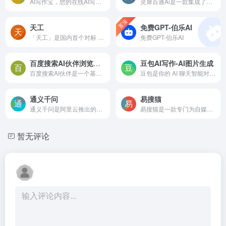
AI写作宝，您的在线AI写作生成器，带来全新的写作体验。无论是论文写作，小说创作，还是文章续写，AI写作宝都能显著提升您的写作效率。
灵犀百通Ai是一款集成了AI聊...
置顶
天工
免费GPT-伯乐AI
「天工」是国内首个对标 ChatGPT 的双千亿级大语言模型，也是一个对话式AI助手。「天工」通过自然语言与用户进行问答交互，AI 生成能力可满足文案创作、知识问答、逻辑推演、数理...
免费GPT-伯乐AI
百度搜索AI伙伴浏览器助手
豆包AI写作-AI图片生成
百度搜索AI伙伴是一个基于深度学习和自然语言处理技术的智能助手，它可以与用户进行交互，并提供各种有用的信息和服务。其还具备浏览器助手功能，可以在任何网页上帮助用户快速阅...
豆包是你的 AI 聊天智能对话问答助手，写作文案翻译情感陪伴编程全能工具。豆包为你答疑解惑，提供灵感，辅助创作，也可以和你畅聊任何你感兴趣的话题。
通义千问
易搜猫
通义千问是阿里云推出的一个超大规模的语言模型，其主要功能包括多轮对话、文案创作、逻辑推理、多模态理解和多语言支持。
易搜猫是一款专门为自媒体创作者打造的创作辅助工具，拥有海量的自媒体素材和短视频素材，为创作者提供强有力的内容创作支持。这些素材涵盖了各种类型，包括图片、音频、视频、文...
暂无评论