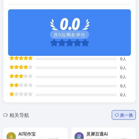
0.0
共
0
位网友评分
0
人
0
人
0
人
0
人
0
人
相关导航
换一换
AI写作宝
灵犀百通Ai