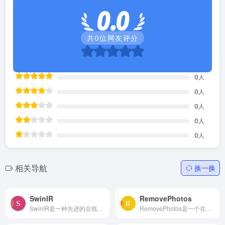
0.0
共
0
位网友评分
0
人
0
人
0
人
0
人
0
人
相关导航
换一换
SwinIR
RemovePhotos
SwinIR是一种先进的在线图像高清修复工具，能够帮助我们对模糊照片进行高清处理或是对图片图片进行无损放大。
RemovePhotos是一个在线抠图工具，无须注册，AI自动一键抠图，获取去除背景的透明图。快速，并且免费下载高清图！