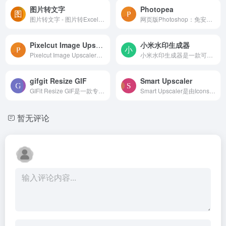
图片转文字
Photopea
图片转文字 - 图片转Excel表格 - PDF转Word - 白描网页版
网页版Photoshop：免安装、免登入，这根本就是一个网页版的Photoshop，只要有浏览器，你一样可以用类似于Photoshop 的功能（介面根本一样），而且不需要登入会员、不须付费，打开...
Pixelcut Image Upscaler – AI在线图片无损放大网站
小米水印生成器
Pixelcut Image Upscaler是一个独特的图片无损放大网站，它运用先进的AI技术，将低分辨率图片提升至高清版本，完美保留原图的细节和品质。无需注册，即可免费体验。
小米水印生成器是一款可以给照片添加小米徕卡相机水印的在线工具。它可以自动读取照片的拍摄参数，如型号、品牌、焦距、光圈、快门、ISO、拍摄时间、GPS 信息等，并显示在水印中。...
gifgit Resize GIF
Smart Upscaler
GIFit Resize GIF是一款专业的在线GIF图片大小调整工具，它能够让您轻松地调整GIF动图的尺寸，而不会影响其动画效果。
Smart Upscaler是由Icons8出品的一款免费在线图片处理工具。它使用了AI技术，可以平滑地放大图像，提高图片的清晰度，并且可以将原图片放大2倍、4倍，最大可达3000 x 3000像素，同...
暂无评论