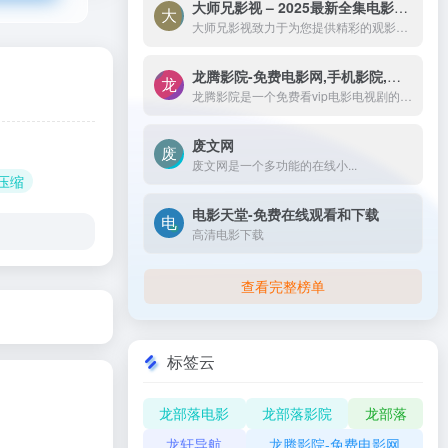
大师兄影视 – 2025最新全集电影电视剧_高清短剧视频免费在线观看-大师兄影视致力于为您提供精彩的观影选择，包括热门电影、电视剧、短剧、最新综艺节目和经典动漫。我们实时更新影片，确保您能享受最新、最全面的在线电影免费观看，更多高清资源尽在大师兄影院网。
大师兄影视致力于为您提供精彩的观影选择，包括热门电影、电视剧、短剧、最新综艺节目和经典动漫。我们实时更新影片，确保您能享受最新、最全面的在线电影免费观看，更多高清资源尽在大师兄影院网。
龙腾影院-免费电影网,手机影院,高清影视大全-龙腾影院是一个免费看vip电影电视剧的网站，拥有海量、优质、高清电影和好看的电视剧，搞笑综艺及新番动漫，无须会员即可无广告观看全网影视作品，看电影来龙腾影院准没错。
龙腾影院是一个免费看vip电影电视剧的网站，拥有海量、优质、高清电影和好看的电视剧，搞笑综艺及新番动漫，无须会员即可无广告观看全网影视作品，看电影来龙腾影院准没错。
废文网
废文网是一个多功能的在线小...
片压缩
电影天堂-免费在线观看和下载
高清电影下载
查看完整榜单
标签云
龙部落电影
龙部落影院
龙部落
龙轩导航
龙腾影院-免费电影网