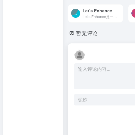
Let’s Enhance
Let’s Enhance是一个在线AI图像增强工具，它使用人工智能技术提高照片的质量和分辨率。这个工具可以放大图片、修复模糊和失真、调整颜色和光照，甚至可以将文字转换成高分辨率的图...
暂无评论