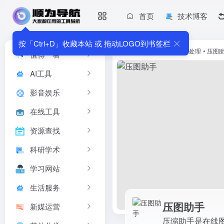
首页
技术博客
压图助手
压缩助手是在线图片压缩工具，支持GIF动图压缩、PNG压缩、J
按「Ctrl+D」收藏本站 或 拖动LOGO到书签栏
首页
•
在线工具
•
图片处理
•
压图
值得一看
AI工具
影音娱乐
在线工具
资源查找
科研学术
学习网站
生活服务
压图助手
新媒运营