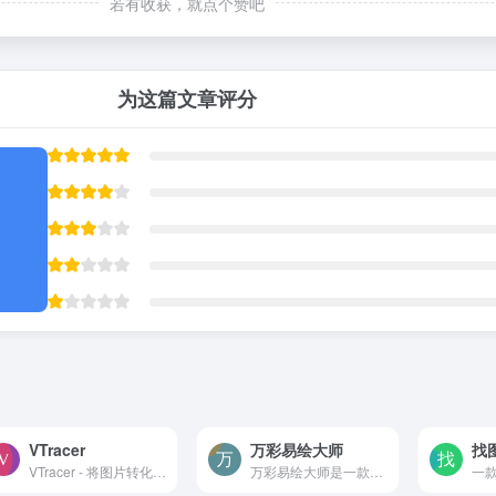
若有收获，就点个赞吧
为这篇文章评分
VTracer
万彩易绘大师
找
VTracer - 将图片转化为矢量 SVG 图形的免费开源工具，快速通过上传图片一键转化成 SVG 矢量图的神器，没有任何限制，真香。
万彩易绘大师是一款简单易用的AI图像编辑和和矢量图编辑软件，界面简洁，操作简单。它可以让您通过输入关键词，选择风格，即可快速生成精美的图片。它还提供了灵活的绘图工具，100...