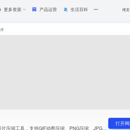
更多资源
产品运营
生活百科
传文
PG压缩，可精确控制照片的长宽和大小。
助手
打开网
压缩助手是在线图片压缩工具，支持GIF动图压缩、PNG压缩、JPG压缩，可精确控制照片的长宽和大小。