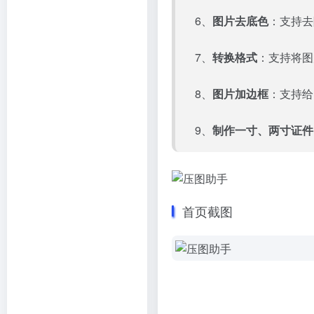
6、
图片去底色
：支持去
7、
转换格式
：支持将图
8、
图片加边框
：支持给
9、
制作一寸、两寸证件
首页截图