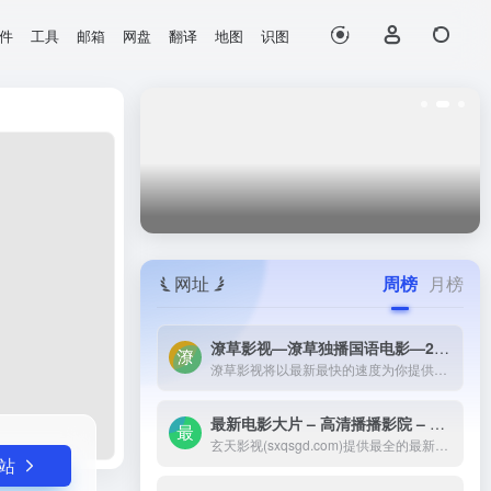
件
工具
邮箱
网盘
翻译
地图
识图
打开网站
网址
周榜
月榜
潦草影视—潦草独播国语电影—2023最新国语大片—免费国语潦草电影网-潦草影视将以最新最快的速度为你提供：最新电影电视剧的介绍和高速观看地址，好看的电影电视剧在线观看尽在潦草影视，为了更好的服务您，我们正在努力做最好的电影电视剧网站！
潦草影视将以最新最快的速度为你提供：最新电影电视剧的介绍和高速观看地址，好看的电影电视剧在线观看尽在潦草影视，为了更好的服务您，我们正在努力做最好的电影电视剧网站！
最新电影大片 – 高清播播影院 – 最新好看的电视剧免费在线观看 _ 玄天影视-玄天影视(sxqsgd.com)提供最全的最新电影大片，最热电视剧，韩国电视剧、香港TVB电视剧、韩剧、日剧、美剧、综艺、动漫的在线观看，无需下载任何播放器即可在线免费观看，每天第一时间更新，欢迎影迷到玄天
玄天影视(sxqsgd.com)提供最全的最新电影大片，最热电视剧，韩国电视剧、香港TVB电视剧、韩剧、日剧、美剧、综艺、动漫的在线观看，无需下载任何播放器即可在线免费观看，每天第一时间更新，欢迎影迷到玄天
站