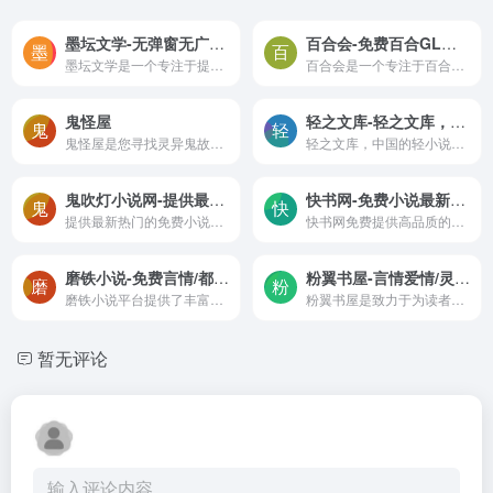
墨坛文学-无弹窗无广告小说在线阅读
百合会-免费百合GL小说在线阅读和推荐
墨坛文学是一个专注于提供热门小说阅读服务的网站，它为读者提供了当前最火的小说资源，每日及时更新小说章节，并且所有小说章节均可免费阅读。
百合会是一个专注于百合小说、漫画及其他百合向作品的交流与创作平台。无论您喜欢的是校园甜宠、都市浪漫、玄幻冒险、武侠江湖、穿越奇遇、种田生活，还是二次元与三次元同人作品，百合会都能满足您的需求。
鬼怪屋
轻之文库-轻之文库，中国的轻小说文库。让我们在二次元的世界里一同创作有趣的故事！定期举办轻小说新人赏，提供APP下载。
鬼怪屋是您寻找灵异鬼故事、...
轻之文库，中国的轻小说文库。让我们在二次元的世界里一同创作有趣的故事！定期举办轻小说新人赏，提供APP下载。
鬼吹灯小说网-提供最新热门的免费小说，玄幻小说、网游小说、言情小说、穿越小说、都市小说免费看。
快书网-免费小说最新章节在线阅读
提供最新热门的免费小说，玄幻小说、网游小说、言情小说、穿越小说、都市小说免费看。
快书网免费提供高品质的网络小说最新章节。作为广大网络小说爱好者的必备阅读网站，我们致力于为读者提供丰富多彩的阅读体验。在这里，您可以尽情畅游于各种精彩纷呈的小说世界，无论是奇幻、冒险、悬疑还是言情，我们都能满足您的阅读需求。
磨铁小说-免费言情/都市/玄幻小说无弹窗阅读
粉翼书屋-言情爱情/灵异悬疑小说免费在线阅读
磨铁小说平台提供了丰富多彩的小说内容，涵盖了都市言情、豪门总裁、穿越历史、青春校园、玄幻仙侠及灵异等多个领域。
粉翼书屋是致力于为读者提供海量免费小说网站，都市言情、灵异悬疑、历史军事、科幻玄幻等多个类别小说免费在线阅读。网站还提供了多个类别的小说排行榜，帮助读者快速找到热门和受欢迎的作品。
暂无评论