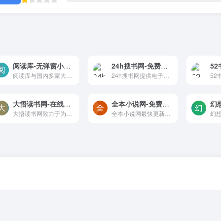
阅读库-无弹窗小说全文免费阅读
24h搜书网-免费电子书下载
52
阅读库与国内多家大小说站紧密合作，致力于为小说爱好者提供数量庞大且类型丰富的免费小说资源，涵盖言情、穿越、玄幻、校园、都市、武侠、网游等各种流行类别。无论您喜欢何种题材，阅读库都能满足您的阅读需求，确保您能找到想要的每一本小说！
24h搜书网提供电子书免费下载，轻松搜索无需注册，支持PDF、EPUB、MOBI等格式
大悟读书网-在线无弹窗的精校高质量小说,散文,传记等免费阅读
全本小说网-免费全本小说无弹窗阅读,最新热门小说在线看
大悟读书网致力于为广大读者提供一个简洁、清爽、无弹窗的阅读环境。无论您使用电脑、平板还是手机，都可以轻松适配，畅享高质量的阅读体验。我们精选热门小说、精校散文、经典传记等多种类型的免费在线阅读资源，让您尽情徜徉在文学的海洋中。
全本小说网最快更新热门网络小说最新章节，推荐最好看的网络小说排行榜，全站阅读无弹窗广告，全本小说免费阅读，最好看的网络小说尽在全本小说网。