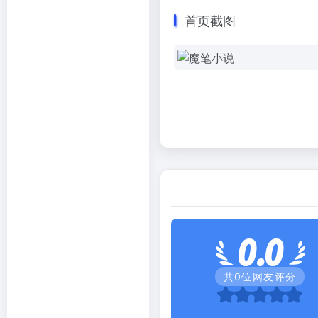
首页截图
0.0
共
0
位网友评分