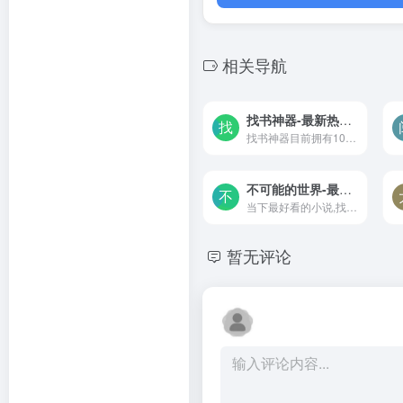
相关导航
找书神器-最新热门txt小说免费全本完结在线阅读
找书神器目前拥有100万书库，免费全文在线阅读和搜索，最新热门小说都有：玄幻小说、网游小说、穿越小说、都市小说等，多个热门书源聚合成的书库，资源会自动更新！
不可能的世界-最好看的免费小说,如青春小说,幻想小说,竞技小说,不正常小说
当下最好看的小说,找最好看的免费小说就来不可能的世界,如青春小说,幻想小说,竞技小说,游戏小说,科幻小说,轻小说,恐怖小说,悬疑小说,推理小说,烧脑小说,神州小说,不正常小说,精彩尽在不可能的世界。
暂无评论