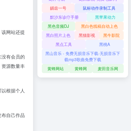
龋齿一号
鼠标动作录制工具
默沙东诊疗手册
黑苹果动力
黑色音频DJ
黑白色线稿自动上色
，该网站还提
黑白照片上色
黑猫影视
黑牛影院
黑点工具
黑桃A
黑山音乐 - 免费无损音乐下载-无损音乐下
在没有会员的
载mp3歌曲免费下载
，资源数量丰
黄蜂网站
黄蜂网
麦田音乐网
可以根据个人
发布自己作品