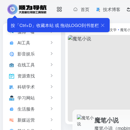
首页
技术博客
魔笔小说
魔笔小说（mobinovels.com ）...
按「Ctrl+D」收藏本站 或 拖动LOGO到书签栏
首页
•
影音娱乐
•
小说文学
•
魔笔
值得一看
AI工具
影音娱乐
在线工具
资源查找
科研学术
学习网站
生活服务
魔笔小说
新媒运营
魔笔小说（mobinov