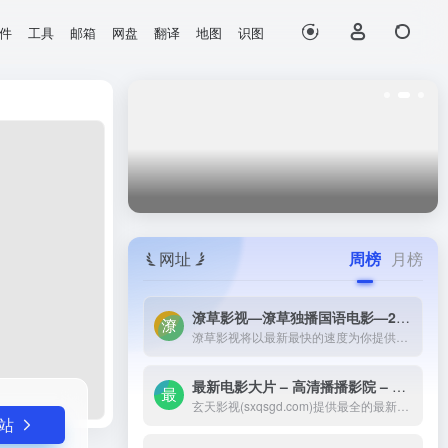
件
工具
邮箱
网盘
翻译
地图
识图
打开网站
网址
周榜
月榜
潦草影视—潦草独播国语电影—2023最新国语大片—免费国语潦草电影网-潦草影视将以最新最快的速度为你提供：最新电影电视剧的介绍和高速观看地址，好看的电影电视剧在线观看尽在潦草影视，为了更好的服务您，我们正在努力做最好的电影电视剧网站！
潦草影视将以最新最快的速度为你提供：最新电影电视剧的介绍和高速观看地址，好看的电影电视剧在线观看尽在潦草影视，为了更好的服务您，我们正在努力做最好的电影电视剧网站！
最新电影大片 – 高清播播影院 – 最新好看的电视剧免费在线观看 _ 玄天影视-玄天影视(sxqsgd.com)提供最全的最新电影大片，最热电视剧，韩国电视剧、香港TVB电视剧、韩剧、日剧、美剧、综艺、动漫的在线观看，无需下载任何播放器即可在线免费观看，每天第一时间更新，欢迎影迷到玄天
玄天影视(sxqsgd.com)提供最全的最新电影大片，最热电视剧，韩国电视剧、香港TVB电视剧、韩剧、日剧、美剧、综艺、动漫的在线观看，无需下载任何播放器即可在线免费观看，每天第一时间更新，欢迎影迷到玄天
站