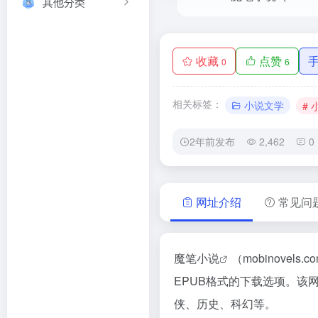
其他分类
收藏
点赞
0
6
相关标签：
小说文学
#
2年前发布
2,462
0
网址介绍
常见问
魔笔小说
（mobinove
EPUB格式的下载选项。该
侠、历史、科幻等。