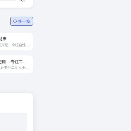
换一换
书库
52书库是一个综合性的网络小...
幻想姬 – 专注二次元小说免费阅读
幻想姬专注二次元小说免费阅读，提供大量玄幻、都市、灵异、科幻、仙侠、女生类的二次元小说免费在线阅读。