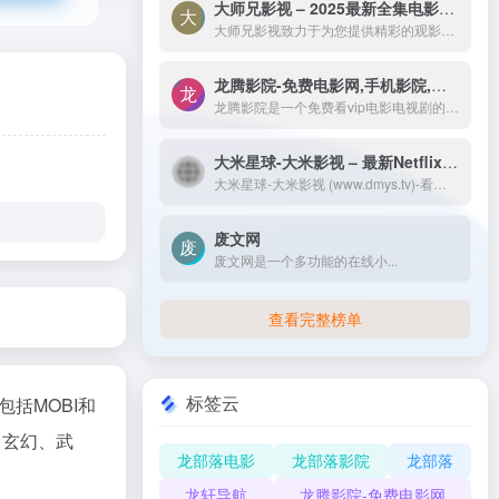
大师兄影视 – 2025最新全集电影电视剧_高清短剧视频免费在线观看-大师兄影视致力于为您提供精彩的观影选择，包括热门电影、电视剧、短剧、最新综艺节目和经典动漫。我们实时更新影片，确保您能享受最新、最全面的在线电影免费观看，更多高清资源尽在大师兄影院网。
大师兄影视致力于为您提供精彩的观影选择，包括热门电影、电视剧、短剧、最新综艺节目和经典动漫。我们实时更新影片，确保您能享受最新、最全面的在线电影免费观看，更多高清资源尽在大师兄影院网。
龙腾影院-免费电影网,手机影院,高清影视大全-龙腾影院是一个免费看vip电影电视剧的网站，拥有海量、优质、高清电影和好看的电视剧，搞笑综艺及新番动漫，无须会员即可无广告观看全网影视作品，看电影来龙腾影院准没错。
龙腾影院是一个免费看vip电影电视剧的网站，拥有海量、优质、高清电影和好看的电视剧，搞笑综艺及新番动漫，无须会员即可无广告观看全网影视作品，看电影来龙腾影院准没错。
大米星球-大米影视 – 最新Netflix新剧
大米星球-大米影视 (www.dmys.tv)-看我想看！提供最新Netflix新剧,最新2022年电影电视剧免费免费在线观看,韩剧最新韩国电影在线免费电影网
废文网
废文网是一个多功能的在线小...
查看完整榜单
标签云
包括MOBI和
、玄幻、武
龙部落电影
龙部落影院
龙部落
龙轩导航
龙腾影院-免费电影网