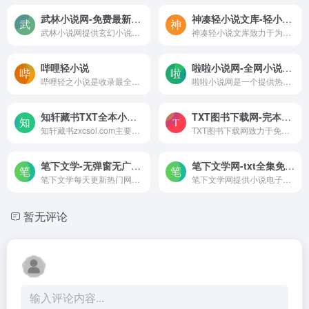
武林小说网-免费最新全本小说在线阅读
神凑轻小说文库-轻小说免费在线阅读
武林小说网提供玄幻小说、武侠仙侠、网游竞技、言情甜宠、穿越重生、都市情感等各种热门类型小时免费在线阅读。
神凑轻小说文库致力于为读者提供丰富多彩的阅读体验，包含了电击文库、富士见库、角川文库、MF文库J、FAMI通文等多个轻小说文库。
哔哩轻小说
啦啦小说网-全网小说全文无弹窗免费阅读
哔哩轻之小说是收录最全更新...
啦啦小说网是一个提供热门网络小说更新和推荐的平台，每天最快更新热门网络小说最新章节。无论是言情小说、奇幻冒险还是令人心跳加速的悬疑推理，您都可以在这里找到。
知轩藏书TXT全本小说下载
TXT图书下载网-完本TXT电子书免费下载
知轩藏书zxcsol.com主要提供精校TXT全本小说下载,主要包括穿越小说、都市小说、言情小说、玄幻小说等电子书,欢迎您时常光临！
TXT图书下载网致力于免费提供各类文学作品，包括TXT电子书、TXT小说、以及其他格式的电子书资源。我们提供的TXT、JAR、UMD和MP4等格式的电子书支持打包下载和在线阅读。
笔下文学-无弹窗无广告小说阅读网
笔下文学网-txt全集免费下载,txt下载，玄幻小说,言情小说在线阅读无弹窗
笔下文学每天更新热门网络小说最新章节，全站阅读无弹窗广告。全本小说免费阅读，最好看的网络小说尽在笔下文学。
笔下文学网提供小说电子书下载,txt全集免费下载,txt下载。笔下文学网提供玄幻小说,言情小说在线阅读无弹窗。力做国内最好的全本小说阅读网与免费的全本小说TXT下载的网站。
暂无评论