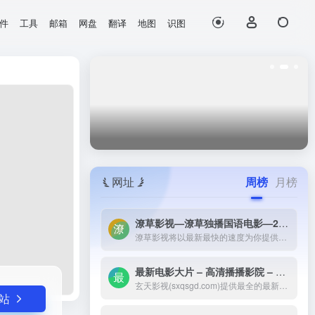
件
工具
邮箱
网盘
翻译
地图
识图
打开网站
网址
周榜
月榜
潦草影视—潦草独播国语电影—2023最新国语大片—免费国语潦草电影网-潦草影视将以最新最快的速度为你提供：最新电影电视剧的介绍和高速观看地址，好看的电影电视剧在线观看尽在潦草影视，为了更好的服务您，我们正在努力做最好的电影电视剧网站！
潦草影视将以最新最快的速度为你提供：最新电影电视剧的介绍和高速观看地址，好看的电影电视剧在线观看尽在潦草影视，为了更好的服务您，我们正在努力做最好的电影电视剧网站！
最新电影大片 – 高清播播影院 – 最新好看的电视剧免费在线观看 _ 玄天影视-玄天影视(sxqsgd.com)提供最全的最新电影大片，最热电视剧，韩国电视剧、香港TVB电视剧、韩剧、日剧、美剧、综艺、动漫的在线观看，无需下载任何播放器即可在线免费观看，每天第一时间更新，欢迎影迷到玄天
玄天影视(sxqsgd.com)提供最全的最新电影大片，最热电视剧，韩国电视剧、香港TVB电视剧、韩剧、日剧、美剧、综艺、动漫的在线观看，无需下载任何播放器即可在线免费观看，每天第一时间更新，欢迎影迷到玄天
站