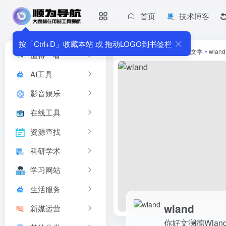
首页
技术博客
wland
你好文澜德Wland(hellowland)...
按「Ctrl+D」收藏本站 或 拖动LOGO到书签栏
首页
•
影音娱乐
•
小说文学
•
wland
值得一看
AI工具
影音娱乐
在线工具
资源查找
科研学术
学习网站
生活服务
wland
新媒运营
你好文澜德Wland(he