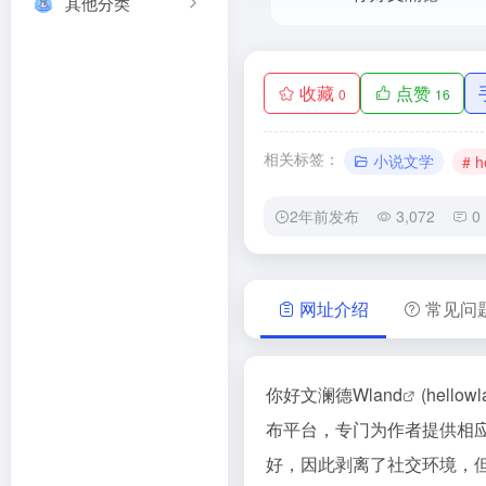
其他分类
收藏
点赞
0
16
相关标签：
小说文学
# h
2年前发布
3,072
0
网址介绍
常见问
你好文澜德
Wland
(
hellowl
布平台，专门为作者提供相应
好，因此剥离了社交环境，