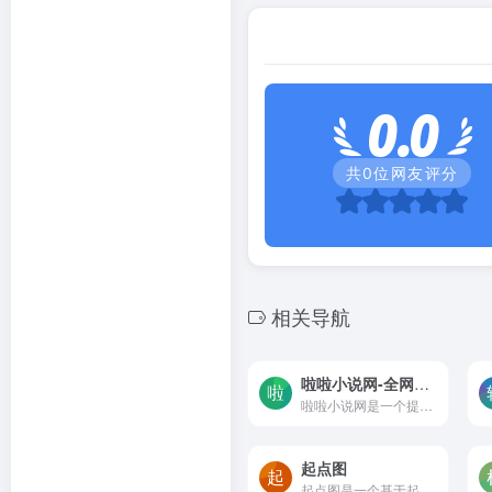
0.0
共
0
位网友评分
相关导航
啦啦小说网-全网小说全文无弹窗免费阅读
啦啦小说网是一个提供热门网络小说更新和推荐的平台，每天最快更新热门网络小说最新章节。无论是言情小说、奇幻冒险还是令人心跳加速的悬疑推理，您都可以在这里找到。
起点图
起点图是一个基于起点中文网...