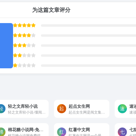
为这篇文章评分
轻之文库轻小说
起点女生网
轻之文库轻小说-懂阅读更懂创...
起点女生网是阅文集团旗下的...
棉花糖小说网-免费干净纯文字的小说阅读网
红薯中文网
七
棉花糖小说网免费提供宝鉴清爽干净的纯文字章节在线阅读。每天更新大家最喜欢的免费小说，支持无弹窗广告免费阅读。
红薯中文网是一个最新小说排...