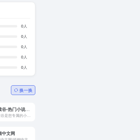
0
人
0
人
0
人
0
人
0
人
换一换
速读谷-热门小说最新章节免费在线阅读
速读谷是您专属的小说阅读平台，我们为您提供热门小说的最新章节免费在线阅读，让您尽情享受精彩的阅读体验。网站设计清爽干净，绝不会打扰您的阅读过程，没有不良弹窗的干扰，让您可以全情投入到小说世界中。
猫中文网
七猫中文网(梧桐中文网)聚集...