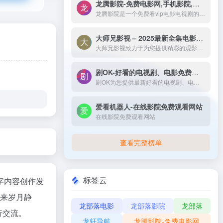
龙腾影院-免费电影网,手机影院,高清影视大全-龙腾影院是一个免费看vip电影电视剧的网站，拥有海量、优质、高清电影和好看的电视剧，搞笑综艺及新番动漫，无须会员即可无广告观看全网影视作品，看电影来龙腾影院准没错。
龙腾影院是一个免费看vip电影电视剧的网站，拥有海量、优质、高清电影和好看的电视剧，搞笑综艺及新番动漫，无须会员即可无广告观看全网影视作品，看电影来龙腾影院准没错。
大师兄影视 – 2025最新全集电影电视剧_高清短剧视频免费在线观看-大师兄影视致力于为您提供精彩的观影选择，包括热门电影、电视剧、短剧、最新综艺节目和经典动漫。我们实时更新影片，确保您能享受最新、最全面的在线电影免费观看，更多高清资源尽在大师兄影院网。
大师兄影视致力于为您提供精彩的观影选择，包括热门电影、电视剧、短剧、最新综艺节目和经典动漫。我们实时更新影片，确保您能享受最新、最全面的在线电影免费观看，更多高清资源尽在大师兄影院网。
剧OK-好看的电视剧、电影免费在线播放
剧OK为您提供最新好看的电视剧、电影免费在线播放，致力于给广大的互联网用户带来最丰富精彩影视内容,影视大全电视剧每日实时更新，影视大全专注打造精品电影网站！
爱看机器人-在线影院免费观看网站
在线影院免费观看网站
查看完整榜单
标签云
文字内容创作发
本来岁月静
龙部落电影
龙部落影院
龙部落
行交流。
龙轩导航
龙腾影院-免费电影网