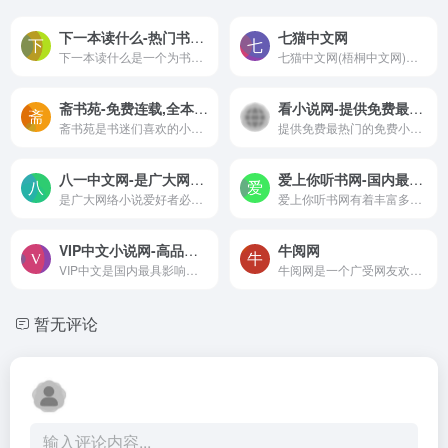
下一本读什么-热门书单推荐分享
七猫中文网
下一本读什么是一个为书友们提供高品质书籍推荐网站。我们相信，阅读不仅是一种放松的方式，更是一座随身携带的避难所（正如毛姆所说），它能带给我们内心的充实与宁静。
七猫中文网(梧桐中文网)聚集...
斋书苑-免费连载,全本小说在线阅读,好看小说推荐
看小说网-提供免费最热门的免费小说网站,提供玄幻小说、网游小说、言情小说、穿越小说、都市小说等免费小说在线阅读与下载。大神作品齐聚纵横,最新章节每日更新。
斋书苑是书迷们喜欢的小说网,热门小说为你提供免费阅读,而且24小时不间断更新最新章节,txt免费下载,斋书苑官网。
提供免费最热门的免费小说网站,提供玄幻小说、网游小说、言情小说、穿越小说、都市小说等免费小说在线阅读与下载。大神作品齐聚纵横,最新章节每日更新。
八一中文网-是广大网络小说爱好者必备的小说阅读网，提供最新最热门的小说阅读。
爱上你听书网-国内最具影响力的有声小说网站
是广大网络小说爱好者必备的小说阅读网，提供最新最热门的小说阅读。
爱上你听书网有着丰富多样的有声小说种类，更新及时，是国内最具影响力的有声小说网站。无论您喜欢什么样的故事，这里都能满足您的需求，绝对是您不容错过的优质听书网站。
VIP中文小说网-高品质在线阅读最新章节,VIP小说免费看
牛阅网
VIP中文是国内最具影响力的原创文学小说网，VIP中文原创及收录了当前互联网上最新最火热的小说，提供各类网络小说高品质在线阅读的最新章节等，是广大小说爱好者原创交流与分享的基地。
牛阅网是一个广受网友欢迎的...
暂无评论