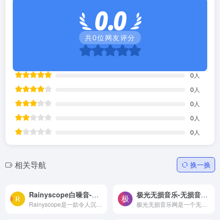
0.0
共
0
位网友评分
0
人
0
人
0
人
0
人
0
人
相关导航
换一换
Rainyscope白噪音-在线聆听四季雨声的白噪音网站
极光无损音乐-无损音乐免费下载
Rainyscope是一款令人沉醉的在线白噪音网站，致力于为用户提供优美的四季雨声，让您在繁忙的生活中找到片刻的宁静与放松。无论是春夏秋冬，无论是工作学习还是休闲放松，Rainyscope都能为您营造出恰到好处的自然环境，带来身心的舒适和愉悦。
极光无损音乐网是一个无损音乐下载，mp3音乐免费下载,mp3音乐免费音乐下载的网站,抖音热门音乐下载，为广大爱好音乐者提供免费音乐素材交流分享的平台。