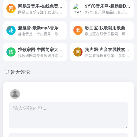
网易云音乐-在线免费听音乐,网易音乐在线播放网页
9YYC音乐网-超劲爆DJ舞曲_最新好听的dj音乐舞曲视频下载网站-9YYC音乐网精品DJ音乐舞曲视频汇聚,主要包括dj，dj音乐,dj舞曲,车载音乐,车载DJ,dj视频,dj舞曲超劲爆,dj网站,dj舞曲下载等服务,所有下载dj舞曲均为高品质DJ音乐舞曲。
网易云音乐专注于发现与分享的音乐产品，依托专业音乐人、DJ、好友推荐及社交功能，为用户打造全新的音乐生活。
9YYC音乐网精品DJ音乐舞曲视频汇聚,主要包括dj，dj音乐,dj舞曲,车载音乐,车载DJ,dj视频,dj舞曲超劲爆,dj网站,dj舞曲下载等服务,所有下载dj舞曲均为高品质DJ音乐舞曲。
趣趣音-最新mp3音乐歌曲免费下载在线听
歌曲宝-找歌就用歌曲宝-MP3音乐高品质在线免费下载
趣趣音是一个集音乐、歌词、MV、铃声于一体的音乐网站，从经典老歌到最新发行的作品，应有尽有。支持最新高品质音乐、MV、铃声等在线试听和下载。
歌曲宝在线音乐搜索，可以在线免费下载全网MP3付费歌曲、流行音乐、经典老歌等。曲库完整，更新迅速，试听流畅，支持高品质|无损音质~
找歌谱网-中国简谱大全,最全歌曲网曲谱,中国最全的简谱网站
淘声网-声音在线搜索引擎。探索全球 1,000,000+ 声音资源
找歌谱网是专业歌谱搜索引擎，40万首热门歌谱、简谱、钢琴谱、吉他谱等让你随意浏览。
声音在线搜索引擎。探索全球 1,000,000+ 声音资源
暂无评论