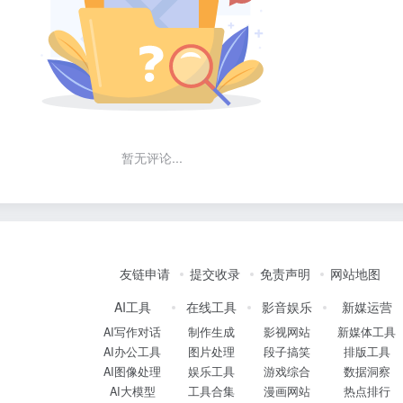
暂无评论...
友链申请
提交收录
免责声明
网站地图
AI工具
在线工具
影音娱乐
新媒运营
AI写作对话
制作生成
影视网站
新媒体工具
AI办公工具
图片处理
段子搞笑
排版工具
AI图像处理
娱乐工具
游戏综合
数据洞察
AI大模型
工具合集
漫画网站
热点排行