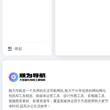
收起
顺为导航是一个实用的生活导航网站,致力于分享优质的网站网址,
包括AI工具精选、新媒体运营工具、设计作图工具、音视频工具、
视频图库素材、影视资源等，覆盖新媒体运营方方面面帮助大家节
省时间,提高办公生活效率！