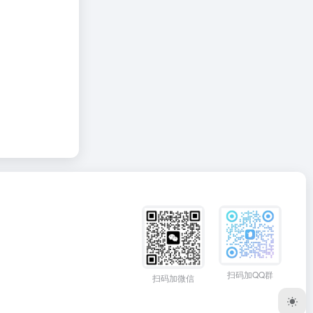
扫码加QQ群
扫码加微信