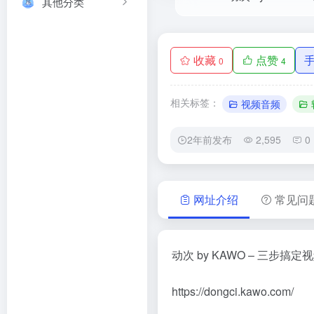
其他分类
收藏
点赞
0
4
相关标签：
视频音频
2年前发布
2,595
0
网址介绍
常见问
动次 by KAWO – 三步搞定
https://dongci.kawo.com/