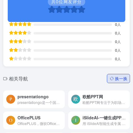
共
0
位网友评分
0
人
0
人
0
人
0
人
0
人
相关导航
换一换
presentationgo
欧酷PPT网
presentationgo是一个国外免...
欧酷PPT网专注于为职场办公族及专业PPT设计师提供PPT模板，PPT逻辑图示图表，免扣png图片，PPT背景图，图标logo等PPT设计素材资源下载；分享PPT设计经验，PPT设计灵感与教程；帮助...
OfficePLUS
iSlideAI-一键生成PPT模板下载
OfficePLUS，微软Office官方...
用 iSlideAI智能生成专属 PPT 模板,可适配,轻编辑,会员免费下载PPT模板