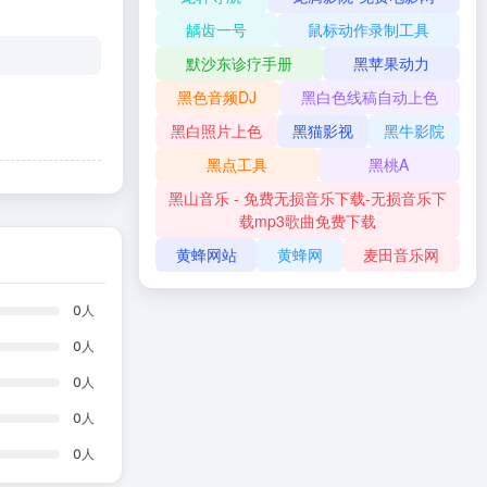
龋齿一号
鼠标动作录制工具
默沙东诊疗手册
黑苹果动力
黑色音频DJ
黑白色线稿自动上色
黑白照片上色
黑猫影视
黑牛影院
黑点工具
黑桃A
黑山音乐 - 免费无损音乐下载-无损音乐下
载mp3歌曲免费下载
黄蜂网站
黄蜂网
麦田音乐网
0
人
0
人
0
人
0
人
0
人