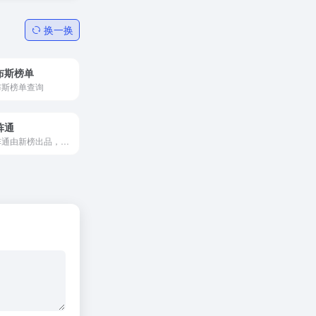
换一换
布斯榜单
布斯榜单查询
阵通
矩阵通由新榜出品，目前服务上千家企业，能帮助企业集中管理多平台矩阵账号，提供集数据回收、报表分析、内容沉淀与分发、竞对监测、风险监管、用户线索挖掘等于一体的矩阵管理服...