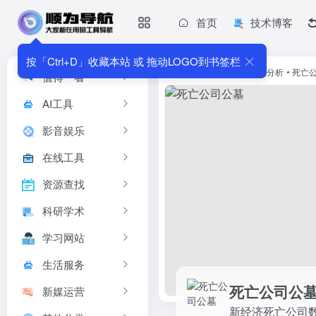
首页
技术博客
死亡公司公墓
新经济死亡公司数据库
按「Ctrl+D」收藏本站 或 拖动LOGO到书签栏
首页
•
新媒运营
•
数据分析
•
死亡
值得一看
AI工具
影音娱乐
在线工具
资源查找
科研学术
学习网站
生活服务
死亡公司公
新媒运营
新经济死亡公司