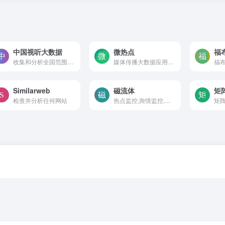
中国视听大数据
微热点
福
收集和分析全国范围内的视听节目收视数据
媒体传播大数据应用平台
福
Similarweb
磁流体
矩
检查并分析任何网站
热点监控,舆情监控,问答营销,内容采集等