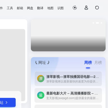
件
工具
邮箱
网盘
翻译
地图
识图
打开网站
网址
周榜
月榜
潦草影视—潦草独播国语电影—2023最新国语大片—免费国语潦草电影网-潦草影视将以最新最快的速度为你提供：最新电影电视剧的介绍和高速观看地址，好看的电影电视剧在线观看尽在潦草影视，为了更好的服务您，我们正在努力做最好的电影电视剧网站！
潦草影视将以最新最快的速度为你提供：最新电影电视剧的介绍和高速观看地址，好看的电影电视剧在线观看尽在潦草影视，为了更好的服务您，我们正在努力做最好的电影电视剧网站！
最新电影大片 – 高清播播影院 – 最新好看的电视剧免费在线观看 _ 玄天影视-玄天影视(sxqsgd.com)提供最全的最新电影大片，最热电视剧，韩国电视剧、香港TVB电视剧、韩剧、日剧、美剧、综艺、动漫的在线观看，无需下载任何播放器即可在线免费观看，每天第一时间更新，欢迎影迷到玄天
玄天影视(sxqsgd.com)提供最全的最新电影大片，最热电视剧，韩国电视剧、香港TVB电视剧、韩剧、日剧、美剧、综艺、动漫的在线观看，无需下载任何播放器即可在线免费观看，每天第一时间更新，欢迎影迷到玄天
站