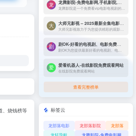
龙腾影院-免费电影网,手机影院,高清影视大全-龙腾影院是一个免费看vip电影电视剧的网站，拥有海量、优质、高清电影和好看的电视剧，搞笑综艺及新番动漫，无须会员即可无广告观看全网影视作品，看电影来龙腾影院准没错。
龙腾影院是一个免费看vip电影电视剧的网站，拥有海量、优质、高清电影和好看的电视剧，搞笑综艺及新番动漫，无须会员即可无广告观看全网影视作品，看电影来龙腾影院准没错。
大师兄影视 – 2025最新全集电影电视剧_高清短剧视频免费在线观看-大师兄影视致力于为您提供精彩的观影选择，包括热门电影、电视剧、短剧、最新综艺节目和经典动漫。我们实时更新影片，确保您能享受最新、最全面的在线电影免费观看，更多高清资源尽在大师兄影院网。
大师兄影视致力于为您提供精彩的观影选择，包括热门电影、电视剧、短剧、最新综艺节目和经典动漫。我们实时更新影片，确保您能享受最新、最全面的在线电影免费观看，更多高清资源尽在大师兄影院网。
剧OK-好看的电视剧、电影免费在线播放
剧OK为您提供最新好看的电视剧、电影免费在线播放，致力于给广大的互联网用户带来最丰富精彩影视内容,影视大全电视剧每日实时更新，影视大全专注打造精品电影网站！
爱看机器人-在线影院免费观看网站
在线影院免费观看网站
查看完整榜单
标签云
道、烧钱榜等
龙部落电影
龙部落影院
龙部落
龙轩导航
龙腾影院-免费电影网