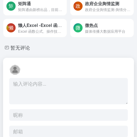
矩阵通
政府企业舆情监测
矩阵通由新榜出品，目前服务上千家企业，能帮助企业集中管理多平台矩阵账号，提供集数据回收、报表分析、内容沉淀与分发、竞对监测、风险监管、用户线索挖掘等于一体的矩阵管理服...
政府企业舆情监测-舆情分析系统-新浪舆情通
懒人Excel -Excel 函数公式、操作技巧、数据分析、图表模板、数据透视表教程
微热点
Excel 函数公式、操作技巧、数据分析、图表模板、VBA、数据透视表教程
媒体传播大数据应用平台
暂无评论