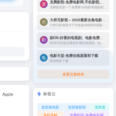
龙腾影院-免费电影网,手机影院,高清影视大全-龙腾影院是一个免费看vip电影电视剧的网站，拥有海量、优质、高清电影和好看的电视剧，搞笑综艺及新番动漫，无须会员即可无广告观看全网影视作品，看电影来龙腾影院准没错。
龙腾影院是一个免费看vip电影电视剧的网站，拥有海量、优质、高清电影和好看的电视剧，搞笑综艺及新番动漫，无须会员即可无广告观看全网影视作品，看电影来龙腾影院准没错。
大师兄影视 – 2025最新全集电影电视剧_高清短剧视频免费在线观看-大师兄影视致力于为您提供精彩的观影选择，包括热门电影、电视剧、短剧、最新综艺节目和经典动漫。我们实时更新影片，确保您能享受最新、最全面的在线电影免费观看，更多高清资源尽在大师兄影院网。
大师兄影视致力于为您提供精彩的观影选择，包括热门电影、电视剧、短剧、最新综艺节目和经典动漫。我们实时更新影片，确保您能享受最新、最全面的在线电影免费观看，更多高清资源尽在大师兄影院网。
剧OK-好看的电视剧、电影免费在线播放
剧OK为您提供最新好看的电视剧、电影免费在线播放，致力于给广大的互联网用户带来最丰富精彩影视内容,影视大全电视剧每日实时更新，影视大全专注打造精品电影网站！
电影天堂-免费在线观看和下载
高清电影下载
查看完整榜单
标签云
Apple
龙部落电影
龙部落影院
龙部落
龙轩导航
龙腾影院-免费电影网