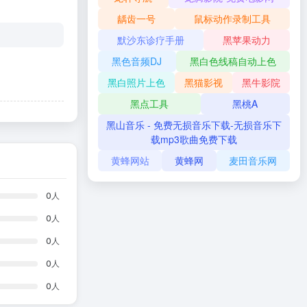
龋齿一号
鼠标动作录制工具
默沙东诊疗手册
黑苹果动力
黑色音频DJ
黑白色线稿自动上色
黑白照片上色
黑猫影视
黑牛影院
黑点工具
黑桃A
黑山音乐 - 免费无损音乐下载-无损音乐下
载mp3歌曲免费下载
黄蜂网站
黄蜂网
麦田音乐网
0
人
0
人
0
人
0
人
0
人