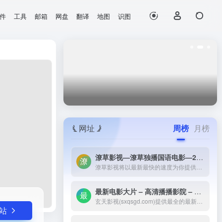
件
工具
邮箱
网盘
翻译
地图
识图
打开网站
网址
周榜
月榜
潦草影视—潦草独播国语电影—2023最新国语大片—免费国语潦草电影网-潦草影视将以最新最快的速度为你提供：最新电影电视剧的介绍和高速观看地址，好看的电影电视剧在线观看尽在潦草影视，为了更好的服务您，我们正在努力做最好的电影电视剧网站！
潦草影视将以最新最快的速度为你提供：最新电影电视剧的介绍和高速观看地址，好看的电影电视剧在线观看尽在潦草影视，为了更好的服务您，我们正在努力做最好的电影电视剧网站！
最新电影大片 – 高清播播影院 – 最新好看的电视剧免费在线观看 _ 玄天影视-玄天影视(sxqsgd.com)提供最全的最新电影大片，最热电视剧，韩国电视剧、香港TVB电视剧、韩剧、日剧、美剧、综艺、动漫的在线观看，无需下载任何播放器即可在线免费观看，每天第一时间更新，欢迎影迷到玄天
玄天影视(sxqsgd.com)提供最全的最新电影大片，最热电视剧，韩国电视剧、香港TVB电视剧、韩剧、日剧、美剧、综艺、动漫的在线观看，无需下载任何播放器即可在线免费观看，每天第一时间更新，欢迎影迷到玄天
站