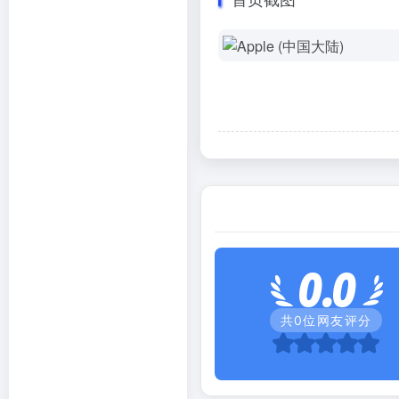
0.0
共
0
位网友评分