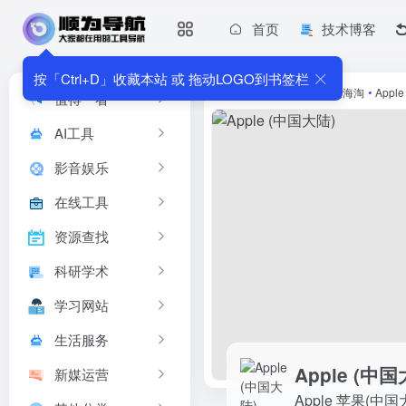
首页
技术博客
Apple (中国大陆)
Apple 苹果(中国大陆) &#8211...
按「Ctrl+D」收藏本站 或 拖动LOGO到书签栏
首页
•
生活服务
•
购物海淘
•
Appl
值得一看
AI工具
影音娱乐
在线工具
资源查找
科研学术
学习网站
生活服务
Apple (中国
新媒运营
Apple 苹果(中国大陆