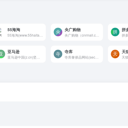
55海淘
央广购物
拼
55海淘(www.55haitao.com)成...
央广购物（cnrmall.com）-是...
亚马逊
寺库
天
亚马逊中国(z.cn)坚持“以客户...
寺库奢侈品网站(secoo.com)作...