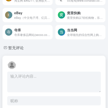
淘宝网 &#8211; 亚洲较大的网...
55海淘(www.55haitao.com)成...
eBay
窝里快购
eBay（中文电子湾、亿贝、易...
窝里快购以“轻松购物，乐享生...
寺库
当当网
寺库奢侈品网站(secoo.com)作...
全球领先的综合性网上购物中...
暂无评论