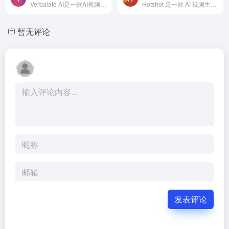
Verbalate AI是一款AI视频翻译和口型同步的工具。该工具利用人工智能技术，能够无缝地翻译视频中的口语，并将翻译内容与原视频中人物的口唇匹配。此外，它还具有语音克隆和多语言...
Hotshot 是一款 AI 视频生成工具，能够将文本快速转换为高质量的 3 秒视频。用户只需输入简短的文本提示，Hotshot 即可在一分钟内生成一个独特且引人入胜的 3 秒视频。支持各种文...
暂无评论
发表评论