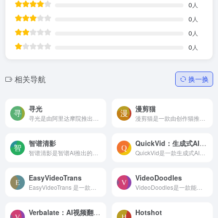
0
人
0
人
0
人
0
人
相关导航
换一换
寻光
漫剪猫
寻光是由阿里达摩院推出的一站式AI视频创作平台。它旨在通过人工智能技术提供全新的视频创作模式，重塑传统视频制作的全流程。寻光平台集成了剧本创作、分镜图设计、视频素材编辑...
漫剪猫是一款由创作猫推出的智能小说转漫画视频推文工具，专为将小说文本转换成漫画视频而设计。通过智能分镜、AI绘制分镜画面和AI配音等功能，漫剪猫让用户能够轻松地将文字故事...
智谱清影
QuickVid：生成式AI视频工具，快速创作短视频
智谱清影是智谱AI推出的一款AI视频生成工具。它可以通过输入文字或图片生成高精度的视频。用户只需输入一段文字或选择图片，并选择视频风格，清影就能在30秒内生成一个6秒的1440x9...
QuickVid是一款生成式AI视频工具，它可以根据用户提供的一两个提示词，自动生成适用于YouTube、Instagram、TikTok和Snapchat等平台的短视频。
EasyVideoTrans
VideoDoodles
EasyVideoTrans 是一款高效的视频翻译工具，专为将英文视频快速转换为中文视频而设计。利用先进的GPU加速技术和多种翻译引擎，EasyVideoTrans 提供高效转换和高质量文本翻译，减少...
VideoDoodles是一款能在视频中轻松任意插入手绘动画并与视频内容无缝融合的ai工具，它将视频内容与手绘动画相结合，制作出独特的视频剪辑。通过利用3D场景重建技术，VideoDoodles...
Verbalate：AI视频翻译和口型同步工具
Hotshot