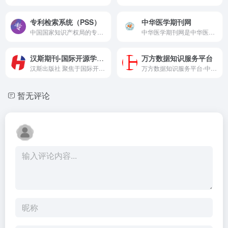
专利检索系统（PSS）
中华医学期刊网
中国国家知识产权局的专利检索系统（PSS）。它可以用于检索中国国内的专利信息，包括专利申请、授权、无效等各种信息。用户可以使用该系统来查找关于发明、实用新型、外观设计等专利的详细信息，以及相关法律文件和知识产权政策信息。此外，PSS还提供了各种检索功能和高级搜索选项，以便用户更精准地找到他们所需的专利信息。
中华医学期刊网是中华医学会杂志社开发的专业性期刊集约化出版平台。其宗旨是最大程度的团结国内优质医学期刊
汉斯期刊-国际开源学术期刊
万方数据知识服务平台
汉斯出版社 聚焦于国际开源学术期刊,电子期刊,期刊投稿,中文期刊,开源期刊的出版发行, 覆盖数学物理、生命科学、化学材料、地球环境、医药卫生、工程技术等领域。
万方数据知识服务平台-中外学术论文、中外标准、中外专利、科技成果、政策法规等科技文献的在线服务平台。
暂无评论