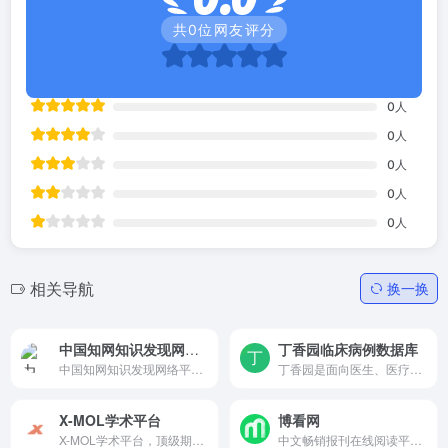
共
0
位网友评分
0
人
0
人
0
人
0
人
0
人
相关导航
换一换
中国知网知识发现网络平台
丁香园临床病例数据库
中国知网知识发现网络平台—面向海内外读者提供中国学术文献、外文文献、学位论文、报纸、会议、年鉴、工具书等各类资源统一检索、统一导航、在线阅读和下载服务。涵盖基础科学、文史哲、工程科技、社会科学、农业、经济与管理科学、医药卫生、信息科技等十大领域。
丁香园是面向医生、医疗机构、医药从业者以及生命科学领域人士的专业性社会化网络
X-MOL学术平台
博看网
X-MOL学术平台，顶级期刊论文图文内容每日更新，海内外课题组信息，行业新闻文摘，化学类网址导航，化学软件和数据库导航，及更多其他内容
中文畅销报刊在线阅读平台。 博看网杂志种类齐全，包括教学频道和大众频道。 网站依托海量内容资源和技术优势，已成功建立了面向企事业单位、图书馆、通信运营商、终端产品制造商等客户的广泛的业务合作平台，形成了独具特色的发展模式。