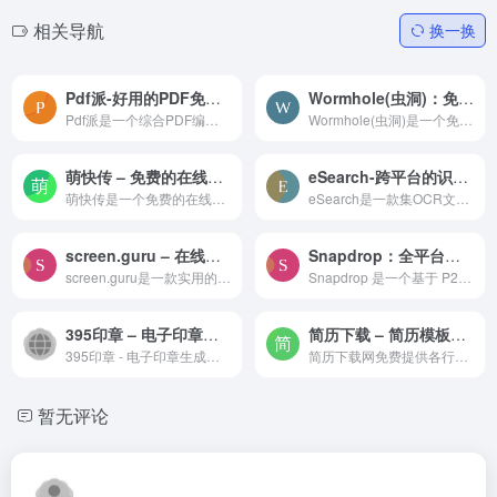
相关导航
换一换
Pdf派-好用的PDF免费在线转换工具
Wormhole(虫洞)：免费不限速的即时文件加密传输网站
Pdf派是一个综合PDF编辑转换工具，几十个强大的PDF在线工具，无限次使用，永久免费，没有注册入口，人人都是VIP！
Wormhole(虫洞)是一个免费不限速的即时文件加密传输网站，可以帮助我们以加密的形式点对点的分享文件，让你能够以端到端加密和自动过期的链接来发送最大10 GB的文件。
萌快传 – 免费的在线文件传输和分享平台
eSearch-跨平台的识屏搜索软件，OCR识别、截屏录屏、图像编辑与翻译搜索
萌快传是一个免费的在线文件传输和分享平台，致力于提供快速、安全、便捷的文件传输服务。用户无需注册即可上传和下载各种类型的文件，包括图片、视频和文档。萌快传支持大文件传...
eSearch是一款集OCR文字识别、以图搜图、QR二维码识别、图像编辑、贴图、录屏、长截屏、取色、搜索、翻译为一体的截图软件，在GitHub上开源且免费跨平台，支持Windows、Mac、Linux。
screen.guru – 在线网页截图工具
Snapdrop：全平台局域网在线大文件传输工具
screen.guru是一款实用的在线网页截图工具，无需繁琐的注册登录流程，用户只需提供目标网页的网址URL，即可快速生成高质量的网页截图。
Snapdrop 是一个基于 P2P 技术的局域网在线大文件传输工具，可以让用户在不同的设备之间快速、方便地共享文件和文本信息。无需安装或注册，只要在同一网络下的设备上打开网站，就...
395印章 – 电子印章生成器_在线印章制作大师_免费在线制作各种印章
简历下载 – 简历模板免费下载_个人简历WORD模板_可编辑简历制作模板免费
395印章 - 电子印章生成器_在线印章制作大师_免费在线制作各种印章。只需输入公司名称、章名及编码，即可轻松生成独具特色的电子印章。
简历下载网免费提供各行业简历模板WORD可编辑格式下载，涵盖求职简历模板、大学生简历模板、个人简历模板、留学简历模板、英文简历模板、免费简历模板、工作简历模板、保研简历模...
暂无评论