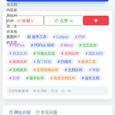
收藏
点赞
0
10
相关标签：
效率工具
# Calliper
# PDF
# PDFlux
# PDFlux SDK
# Word
# 交叉比对
# 前后比对
# 可视化呈现
# 合同比对
# 团队协同
# 差异比对
# 庖丁科技
# 扫描件
# 效率工具
# 文档差异
# 文档智能比对
# 文档比对
# 智能
# 比对
# 版本比对
# 纸质文档比对
# 超长文档
2年前发布
2,788
0
10
网址介绍
常见问题