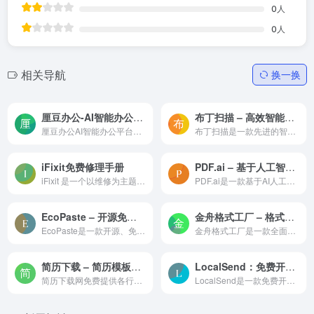
0
人
0
人
相关导航
换一换
厘豆办公-AI智能办公平台-ppt素材,word合同行业表格模板,PDF在线转换
布丁扫描 – 高效智能的文字识别（OCR）工具
厘豆办公AI智能办公平台，包含各个行业PPT模板、word合同模板、各行业表格模板、PDF在线转换、PDFWord互转、PDFExcel互转、PDFPPT互转、图片PDF互转、在线AI抠图、在线图片处理、...
布丁扫描是一款先进的智能文字识别（OCR）工具，能够通过拍照或上传图片快速识别并提取图片中的文字。其强大的识别算法确保高准确率，并支持多种语言识别。无论是将纸质文档数字化...
iFixit免费修理手册
PDF.ai – 基于人工智能的PDF文档总结工具
iFixit 是一个以维修为主题的全球性互助社区。从一个一个的设备开始，让我们来一步一个脚印一点一点的修复这个世界。你可以在问题解答论坛和专家一起互动——还可以创建并与全世界分享由你编篡的维修手册。你可以在这里买到所有关于你的 DIY 维修计划的配件及工具，帮助修复好你的苹果或安卓设备。
PDF.ai是一款基于AI人工智能PDF文档总结工具，能够帮助我们快速读取pdf文档的重点内容。通过强大的AI技术，它能够深度解析PDF内容，让您与文档进行互动式的“对话”。您只需上传PDF...
EcoPaste – 开源免费的跨平台剪贴板管理工具
金舟格式工厂 – 格式转换工具_视频转换_音频转换_文档转换
EcoPaste是一款开源、免费的跨平台剪贴板管理工具，由Tauri技术构建，适用于Windows、macOS和Linux系统。它提供剪贴板历史记录管理、智能分组、OCR识别、二维码识别等功能，所有数...
金舟格式工厂是一款全面且高效的格式转换工具，它支持视频、音频、文档和图片等多种类型的格式转换。
简历下载 – 简历模板免费下载_个人简历WORD模板_可编辑简历制作模板免费
LocalSend：免费开源的跨平台文件传输工具，不压缩文件，不限制传输速度
简历下载网免费提供各行业简历模板WORD可编辑格式下载，涵盖求职简历模板、大学生简历模板、个人简历模板、留学简历模板、英文简历模板、免费简历模板、工作简历模板、保研简历模...
LocalSend是一款免费开源的跨平台文件传输工具，支持手机与电脑，文件、文本、文件夹、APK传输，不压缩文件，不限制传输速度。