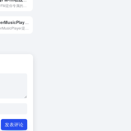
豆瓣FM是你专属的个性化音乐收听工具。它简单方便，打开就能收听。在收听过程中，你可以用“红心”、“垃圾桶”或者“跳过” 告诉豆瓣FM你的喜好。豆瓣FM将根据你的操作和反馈，从海量曲库中自动发现并播出符合你音乐口味的歌曲。
AlgerMusicPlayer – 免费无损音乐播放器
AlgerMusicPlayer是一款功能强大的全开源第三方音乐播放器，支持网易云账号登录与同步，提供歌单、MV、排行榜等完整音乐服务。
发表评论