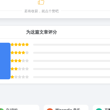
若有收获，就点个赞吧
为这篇文章评分
DJ总站
Mineradio 音乐可视化播放器 — 视觉粒子·桌面歌词·Mac/Windows/安卓四端