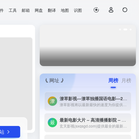
件
工具
邮箱
网盘
翻译
地图
识图
打开网站
宝库。
网址
周榜
月榜
潦草影视—潦草独播国语电影—2023最新国语大片—免费国语潦草电影网-潦草影视将以最新最快的速度为你提供：最新电影电视剧的介绍和高速观看地址，好看的电影电视剧在线观看尽在潦草影视，为了更好的服务您，我们正在努力做最好的电影电视剧网站！
潦草影视将以最新最快的速度为你提供：最新电影电视剧的介绍和高速观看地址，好看的电影电视剧在线观看尽在潦草影视，为了更好的服务您，我们正在努力做最好的电影电视剧网站！
最新电影大片 – 高清播播影院 – 最新好看的电视剧免费在线观看 _ 玄天影视-玄天影视(sxqsgd.com)提供最全的最新电影大片，最热电视剧，韩国电视剧、香港TVB电视剧、韩剧、日剧、美剧、综艺、动漫的在线观看，无需下载任何播放器即可在线免费观看，每天第一时间更新，欢迎影迷到玄天
玄天影视(sxqsgd.com)提供最全的最新电影大片，最热电视剧，韩国电视剧、香港TVB电视剧、韩剧、日剧、美剧、综艺、动漫的在线观看，无需下载任何播放器即可在线免费观看，每天第一时间更新，欢迎影迷到玄天
站