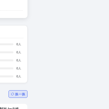
0
人
0
人
0
人
0
人
0
人
换一换
豆瓣FM-fm在线收听网页版