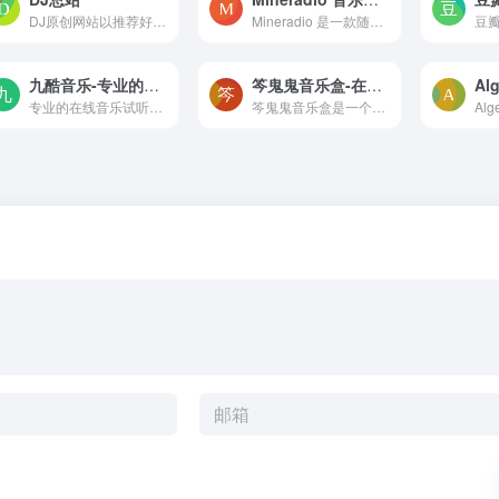
DJ原创网站以推荐好听的DJ舞...
Mineradio 是一款随音乐律动的沉浸式可视化音乐播放器，支持视觉粒子特效、流体城市、3D 歌单架、桌面歌词与 DIY 视觉控制台，覆盖 Mac、Windows、Android 与网页端，免费下载。
九酷音乐-专业的在线音乐试听mp3
笒鬼鬼音乐盒-在线免费听歌和mp3音乐下载网站
专业的在线音乐试听mp3下载网站.收录了网上最新歌曲和流行音乐,网络歌曲,好听的歌,抖音热门歌曲,经典老歌等最新流行歌曲MP3下载试听服务,是您寻找好听的歌首选网站。
笒鬼鬼音乐盒是一个提供免费高质量音乐体验的开源音乐播放器。里面可以免费畅听所有最新热门歌曲以及经典老歌，支持歌曲搜索和免费下载。