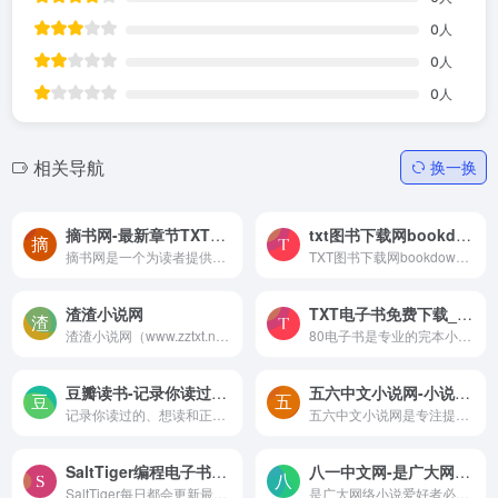
0
人
0
人
0
人
相关导航
换一换
摘书网-最新章节TXT免费小说在线阅读
txt图书下载网bookdown-小说在线观看txt小说下载
摘书网是一个为读者提供纯净、及时更新的小说在线阅读网站。全站阅读无弹窗广告，确保每一位用户都能享受流畅、舒适的阅读环境。
TXT图书下载网bookdown是一个免费为小说爱好者提供小说在线观看以及免费下载服务的网站。
渣渣小说网
TXT电子书免费下载_80电子书
渣渣小说网（www.zztxt.net）...
80电子书是专业的完本小说TXT电子书免费下载网站,提供txt全集下载,好看的全本手机电子书免费下载,完整版全集TXT小说免费下载,优秀的完结小说,全文TXT格式电子书下载网,txt小说下载,手机电子书请记住txt8080.cc。
豆瓣读书-记录你读过的、想读和正在读的书，顺便打分，添加标签及个人附注，写评论。根据你的口味，推荐适合的书给你。
五六中文小说网-小说免费在线阅读,好看的完本小说TXT推荐排行
记录你读过的、想读和正在读的书，顺便打分，添加标签及个人附注，写评论。根据你的口味，推荐适合的书给你。
五六中文小说网是专注提供免费小说阅读的网站，拥有海量好看的免费全本小说，包括言情小说、穿越小说、玄幻小说、校园小说、都市小说、武侠小说、网游小说等等。还有最新连载小说每天更新。
SaltTiger编程电子书-每天一本编程书,每天进步一点点
八一中文网-是广大网络小说爱好者必备的小说阅读网，提供最新最热门的小说阅读。
SaltTiger每日都会更新最新的英文技术书籍，涵盖PDF、EPUB、MOBI、AZW3等多种格式，全站免费下载。
是广大网络小说爱好者必备的小说阅读网，提供最新最热门的小说阅读。